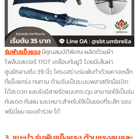
ร่มพับแข็งแรง
มีคุณสมบัติพิเศษ ผลิตด้วยผ้า
โพลีเอสเตอร์ 170T เคลือบกันยูวี โดยมีเส้นผ่า
ศูนย์กลางถึง 39 นิ้ว โครงสร่างร่มพับทำด้วยคางเหล็ก
ที่แข็งแกร่ง ทนทาน ด้ามจับเป็นระบบพลาสติกมือเปิด
ได้สะดวก และยังมีสายรัดแบบกระดุม สามารถใช้เป็นร่ม
กันแดด กันฝน และเหมาะสำหรับใช้เป็นของที่ระลึก ของ
พรีเมี่ยม ของชำร่วย ได้
3.
แนะนำ ร่มพับแข็งแรง ต้านแรงลมและ