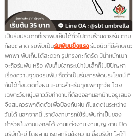
เป็นร่มประเภทที่เราพบเห็นได้ทั่วไปตามร้านขายร่ม ตาม
ท้องตลาด ร่มพับเป็น
ร่มพับแข็งแรง
ร่มชนิดที่มีลักษณะ
พกพา พับเก็บได้สะดวก รูปทรงกะทัดรัด มีน้ำหนักเบา
จะถือร่มพับ หรือ พับเก็บใส่กระเป๋าใบเล็กก็ไม่มีปัญหา
เรื่องความจุของร่มพับ ถือว่าเป็นร่มสารพัดประโยชน์ ที่
กันได้ทั้งแดดทั้งฝน เหมาะสำหรับทุกเพศทุกวัย โดย
เฉพาะวัยหนุ่มสาววัยทำงานที่ต้องออกนอกบ้านอยู่เสมอ
จึงสมควรพกติดตัวเพื่อป้องกันฝน กันแดดในระหว่าง
วันได้ นอกจากนี้ เรายังสามารถใช้ร่มพับทำเป็นของ
ชำร่วยในงานมงคลได้ งานแต่งงาน งานบุญ งานเปิด
บริษัทใหม่ โดยสามารถสกรีนข้อความ ชื่อบริษัท โลโก้