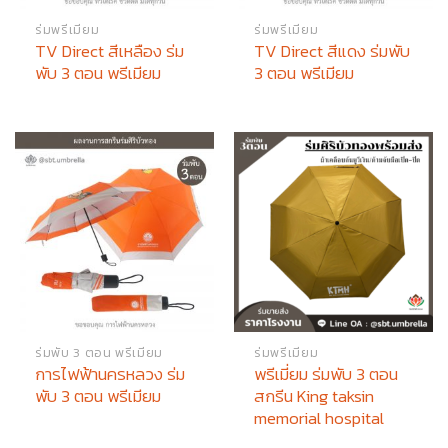
ร่มพรีเมียม
ร่มพรีเมียม
TV Direct สีเหลือง ร่ม
TV Direct สีแดง ร่มพับ
พับ 3 ตอน พรีเมียม
3 ตอน พรีเมียม
ร่มพับ 3 ตอน พรีเมียม
ร่มพรีเมียม
การไฟฟ้านครหลวง ร่ม
พรีเมี่ยม ร่มพับ 3 ตอน
พับ 3 ตอน พรีเมียม
สกรีน King taksin
memorial hospital