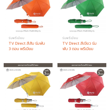
ร่มพรีเมียม
ร่มพรีเมียม
TV Direct สีส้ม ร่มพับ
TV Direct สีเขียว ร่ม
3 ตอน พรีเมียม
พับ 3 ตอน พรีเมียม