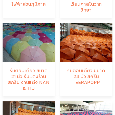
ไฟฟ้าส่วนภูมิภาค
เรียนศาสโนวาท
วิทยา
ร่มตอนเดียว ขนาด
ร่มตอนเดียว ขนาด
21 นิ้ว ร่มแต่งร้าน
24 นิ้ว สกรีน
สกรีน งานแต่ง NAN
TEERAPOPP
& TID