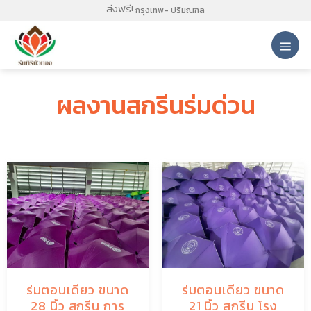
Skip
ส่งฟรี!
กรุงเทพ- ปริมณฑล
to
content
ผลงานสกรีนร่มด่วน
ร่มตอนเดียว ขนาด
ร่มตอนเดียว ขนาด
28 นิ้ว สกรีน การ
21 นิ้ว สกรีน โรง