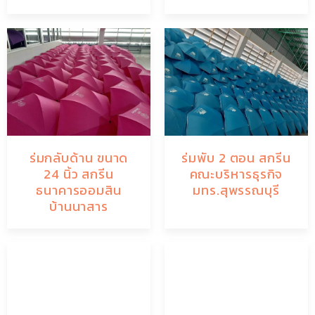
ร่มกลับด้าน ขนาด
ร่มพับ 2 ตอน สกรีน
24 นิ้ว สกรีน
คณะบริหารธุรกิจ
ธนาคารออมสิน
มทร.สุพรรณบุรี
บ้านนาสาร