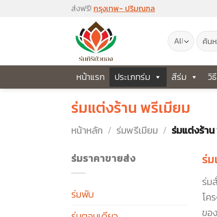
Skip
ส่งฟรี!
กรุงเทพ- ปริมณฑล
to
ค้นหา:
content
หน้าแรก
ประเภทร่ม
สีร่ม
วิธ
ร่มแต่งร้าน พรีเมียม
หน้าหลัก
/
ร่มพรีเมียม
/
ร่มแต่งร้าน
ร่มราคาขายส่ง
ร่ม
ร่มส
ร่มพับ
โคร
ของ
ร่มตอนเดียว