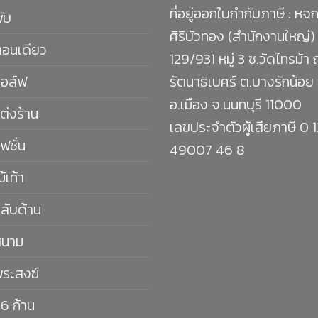
ที่อยู่ออกใบกำกับภาษี : หจก
พับ
ศิริบัวทอง (สำนักงานใหญ่)
ตอนเดียว
129/931 หมู่ 3 ซ.วัดไทรม้า
กอล์ฟ
รัตนาธิเบศร์ ต.บางรักน้อย
อ.เมือง จ.นนทบุรี 11000
ต่งร้าน
เลขประจำตัวผู้เสียภาษี 0 
ฟชั่น
49007 46 8
ม้เท้า
กลับด้าน
สนาม
พระสงฆ์
16 ก้าน