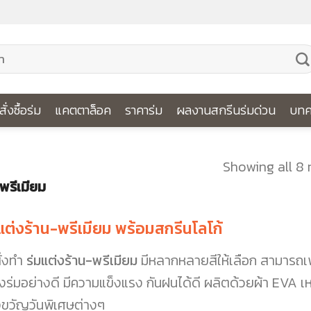
ีสั่งซื้อร่ม
แคตตาล็อค
ราคาร่ม
ผลงานสกรีนร่มด่วน
บทค
Showing all 8 
 พรีเมียม
แต่งร้าน-พรีเมียม พร้อมสกรีนโลโก้
ั่งทำ
ร่มแต่งร้าน-พรีเมียม
มีหลากหลายสีให้เลือก สามารถเพ
งร่มอย่างดี มีความแข็งแรง กันฝนได้ดี ผลิตด้วยผ้า EVA เหม
ขวัญวันพิเศษต่างๆ