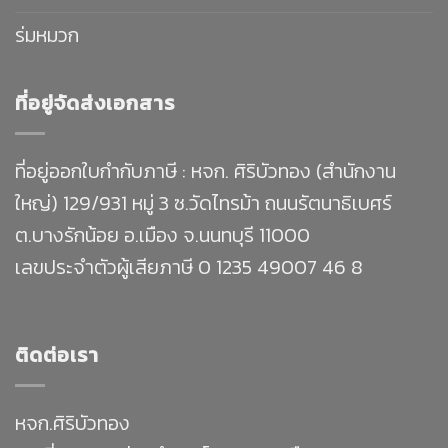
ร่มหมวก
ที่อยู่จัดส่งเอกสาร
ที่อยู่ออกใบกำกับภาษี : หจก. ศิริบัวทอง (สำนักงาน
ใหญ่) 129/931 หมู่ 3 ซ.วัดไทรม้า ถนนรัตนาธิเบศร์
ต.บางรักน้อย อ.เมือง จ.นนทบุรี 11000
เลขประจำตัวผู้เสียภาษี 0 1235 49007 46 8
ติดต่อเรา
หจก.ศิริบัวทอง