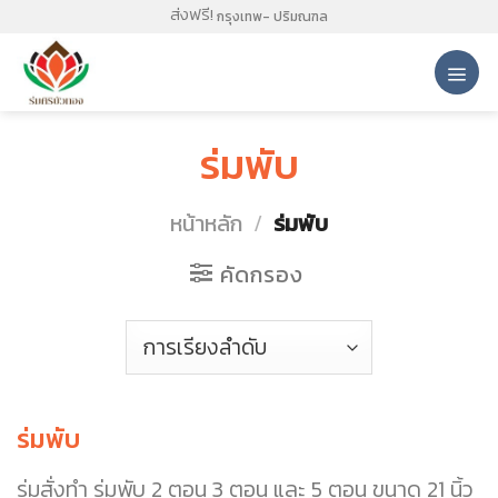
Skip
ส่งฟรี!
กรุงเทพ- ปริมณฑล
to
content
ร่มพับ
หน้าหลัก
/
ร่มพับ
คัดกรอง
ร่มพับ
ร่มสั่งทำ ร่มพับ 2 ตอน 3 ตอน และ 5 ตอน ขนาด 21 นิ้ว