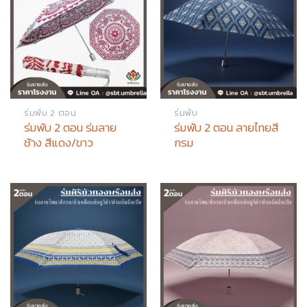
ร่มพับ 2 ตอน
ร่มพับ
ร่มพับ 2 ตอน ร่มลาย
ร่มพับ 2 ตอน ลายไทยสี
ช้าง สีแดง/ขาว
กรม