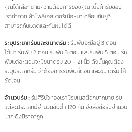
คุณได้เลือกตามความต้องการของคุณ เนื้อผ้าร่มของ
เราทำจาก ผ้าโพลีเอสเตอร์เนื้อหนาเคลือบกันยูวี
สามารถกันแดดและกันฝนได้ดี
ระบุประเภทร่มและขนาดร่ม :
ร่มพับจะมีอยู่ 3 ตอน
ได้แก่ ร่มพับ 2 ตอน ร่มพับ 3 ตอน และร่มพับ 5 ตอน ร่ม
พับแต่ละตอนจะมีขนาดร่ม 20 – 21 นิ้ว ดังนั้นคุณต้อง
ระบุประเภทร่ม ว่าต้องการร่มพับกี่ตอน และขนาดร่ม ให้
ชัดเจน
จำนวนร่ม :
ร่มศิริบัวทองเรามีร่มในสต๊อกมากมาย ร่ม
แต่ละประเภทมีจำนวนขั้นต่ำ 120 คัน ยิ่งสั่งซื้อร่มจำนวน
มาก ยิ่งมีราคาถูก