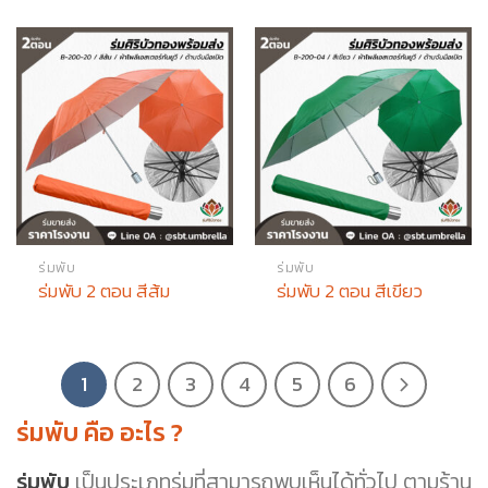
ร่มพับ
ร่มพับ
ร่มพับ 2 ตอน สีส้ม
ร่มพับ 2 ตอน สีเขียว
1
2
3
4
5
6
ร่มพับ คือ อะไร ?
ร่มพับ
เป็นประเภทร่มที่สามารถพบเห็นได้ทั่วไป ตามร้าน