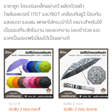
ราคาถูก โครงร่มเหล็กอย่างดี ผลิตด้วยผ้า
โพลีเอสเตอร์ 170T และ190T เคลือบกันยูวี ป้องกัน
แสงแดด และฝน พกพาใส่กระเป๋าได้ เหมาะสำหรับใช้
เป็นของที่ระลึกในงาน ของแจกงาน ของชำร่วย และ
แจกเป็นของพรีเมี่ยมได้เป็นอย่างดี
ร่ม 12 สี
ร่มพับ 2 ตอน
ร่มพับ 2 ตอน ร่มลาย
ร่มพับ 2 ตอน คละสี