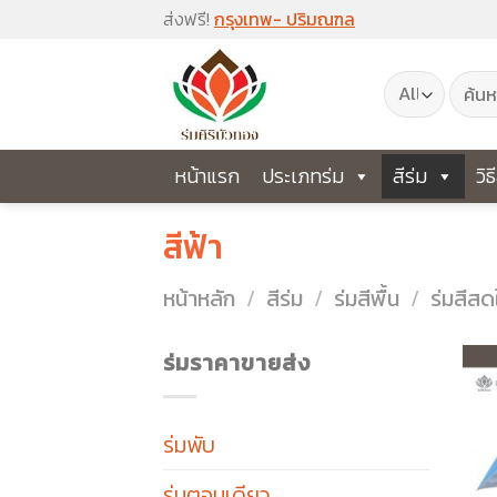
Skip
ส่งฟรี!
กรุงเทพ- ปริมณฑล
to
ค้นหา:
content
หน้าแรก
ประเภทร่ม
สีร่ม
วิธ
สีฟ้า
หน้าหลัก
/
สีร่ม
/
ร่มสีพื้น
/
ร่มสีสด
ร่มราคาขายส่ง
ร่มพับ
ร่มตอนเดียว