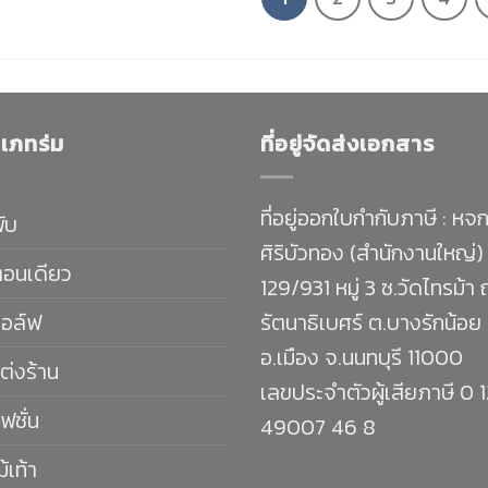
เภทร่ม
ที่อยู่จัดส่งเอกสาร
ที่อยู่ออกใบกำกับภาษี : หจก
พับ
ศิริบัวทอง (สำนักงานใหญ่)
ตอนเดียว
129/931 หมู่ 3 ซ.วัดไทรม้า
กอล์ฟ
รัตนาธิเบศร์ ต.บางรักน้อย
อ.เมือง จ.นนทบุรี 11000
ต่งร้าน
เลขประจำตัวผู้เสียภาษี 0 
ฟชั่น
49007 46 8
ม้เท้า