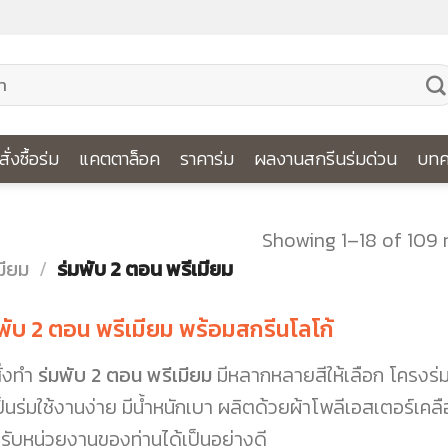
ีสั่งซื้อร่ม
แคตตาล็อค
ราคาร่ม
ผลงานสกรีนร่มด่วน
บทค
Showing 1–18 of 109 
มียม
/
ร่มพับ 2 ตอน พรีเมียม
พับ 2 ตอน พรีเมียม พร้อมสกรีนโลโก้
ั่งทำ
ร่มพับ 2 ตอน พรีเมียม
มีหลากหลายสีให้เลือก โครงร่มอ
ป็นร่มใช้งานง่าย มีน้ำหนักเบา ผลิตด้วยผ้าโพลีเอสเตอร์เคลื
รับหน่วยงานของท่านได้เป็นอย่างดี