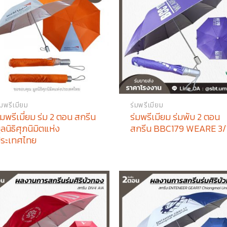
่มพรีเมียม
ร่มพรีเมียม
่มพรีเมี่ยม ร่ม 2 ตอน สกรีน
ร่มพรีเมียม ร่มพับ 2 ตอน
ูลนิธิศุภนิมิตแห่ง
สกรีน BBC179 WEARE 3/
ระเทศไทย