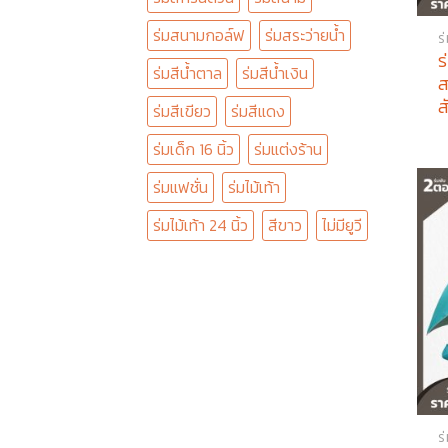
ร่มสนามกอล์ฟ
ร่มสระว่ายน้ำ
ร
ร
ร่มสีน้ำตาล
ร่มสีน้ำเงิน
ส
ส
ร่มสีเขียว
ร่มสีแดง
ร่มเด็ก 16 นิ้ว
ร่มแต่งร้าน
ร่มแฟชั่น
ร่มไม้เท้า
ร่มไม้เท้า 24 นิ้ว
สีขาว
ไม่มียูวี
ร