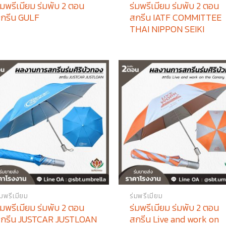
่มพรีเมียม ร่มพับ 2 ตอน
ร่มพรีเมียม ร่มพับ 2 ตอน
กรีน GULF
สกรีน IATF COMMITTEE
THAI NIPPON SEIKI
่มพรีเมียม
ร่มพรีเมียม
่มพรีเมียม ร่มพับ 2 ตอน
ร่มพรีเมียม ร่มพับ 2 ตอน
กรีน JUSTCAR JUSTLOAN
สกรีน Live and work on