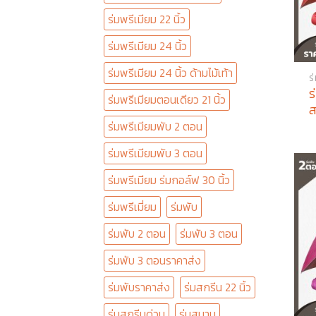
ร่มพรีเมียม 22 นิ้ว
ร่มพรีเมียม 24 นิ้ว
ร่มพรีเมียม 24 นิ้ว ด้ามไม้เท้า
ร
ร
ร่มพรีเมียมตอนเดียว 21 นิ้ว
ส
ร่มพรีเมียมพับ 2 ตอน
ร่มพรีเมียมพับ 3 ตอน
ร่มพรีเมียม ร่มกอล์ฟ 30 นิ้ว
ร่มพรีเมี่ยม
ร่มพับ
ร่มพับ 2 ตอน
ร่มพับ 3 ตอน
ร่มพับ 3 ตอนราคาส่ง
ร่มพับราคาส่ง
ร่มสกรีน 22 นิ้ว
ร่มสกรีนด่วน
ร่มสนาม