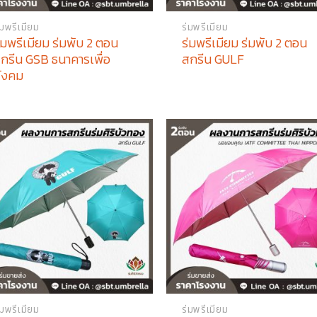
่มพรีเมียม
ร่มพรีเมียม
่มพรีเมียม ร่มพับ 2 ตอน
ร่มพรีเมียม ร่มพับ 2 ตอน
กรีน GSB ธนาคารเพื่อ
สกรีน GULF
ังคม
่มพรีเมียม
ร่มพรีเมียม