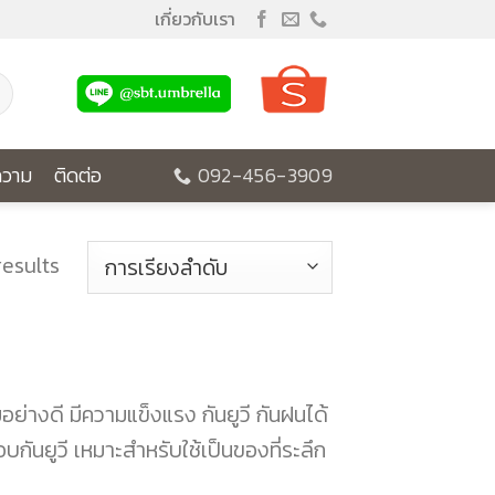
เกี่ยวกับเรา
วาม
ติดต่อ
092-456-3909
results
ย่างดี มีความแข็งแรง กันยูวี กันฝนได้
อบกันยูวี เหมาะสำหรับใช้เป็นของที่ระลึก