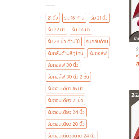
21 นิ้ว
ร่ม 16 ก้าน
ร่ม 21 นิ้ว
ร่ม 22 นิ้ว
ร่ม 24 นิ้ว
ร่ม 24 นิ้ว ด้ามไม้
ร่มกลับด้าน
ร
ร่มกลับด้านสีทูโทน
ร่มกอล์ฟ
ร
ส
ร่มกอล์ฟ 30 นิ้ว
ร่มกอล์ฟ 30 นิ้ว 2 ชั้น
ร่มตอนเดียว 16 นิ้ว
ร่มตอนเดียว 21 นิ้ว
ร่มตอนเดียว 24 นิ้ว
ร่มตอนเดียว 28 นิ้ว
ร่มตอนเดียวขนาด 24 นิ้ว