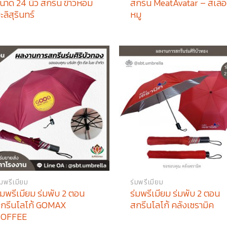
นาด 24 นิ้ว สกรีน ข้าวหอม
สกรีน MeatAvatar – สีเลื
ะลิสุรินทร์
หมู
่มพรีเมียม
ร่มพรีเมียม
่มพรีเมียม ร่มพับ 2 ตอน
ร่มพรีเมียม ร่มพับ 2 ตอน
กรีนโลโก้ GOMAX
สกรีนโลโก้ คลังเซรามิค
COFFEE