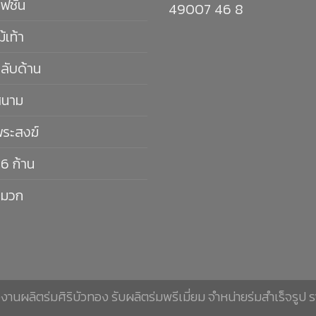
ฟชั่น
49007 46 8
ม้เท้า
กลับด้าน
สนาม
พระสงฆ์
16 ก้าน
หมวก
นผลิตร่มศิริบัวทอง รับผลิตร่มพรีเมี่ยม จำหน่ายร่มสำเร็จรูป ร