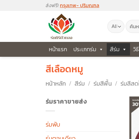
Skip
ส่งฟรี!
กรุงเทพ- ปริมณฑล
to
ค้นหา:
content
หน้าแรก
ประเภทร่ม
สีร่ม
วิธ
สีเลือดหมู
หน้าหลัก
/
สีร่ม
/
ร่มสีพื้น
/
ร่มสีสด
ร่มราคาขายส่ง
ร่มพับ
ร่มตอนเดียว