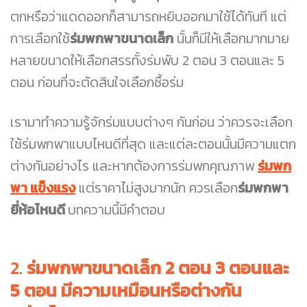
ตกหรือว่าแดดออกก็สามารถหยิบออกมาใช้ได้ทันที แต่
การเลือกใช้
ร่มพกพาขนาดเล็ก
นั้นก็มีให้เลือกมากมาย
หลายขนาดให้เลือกสรรทั้งร่มพับ 2 ตอน 3 ตอนและ 5
ตอน ก่อนที่จะตัดสินใจเลือกซื้อร่ม
เรามาทำความรู้จักร่มแบบต่างๆ กันก่อน ว่าควรจะเลือก
ใช้ร่มพกพาแบบไหนดีที่สุด และแต่ละตอนนั้นมีความแตก
ต่างกันอย่างไร และหากต้องการร่มพกคุณภาพ
ร่มพก
พา แข็งแรง
แต่ราคาไม่สูงมากนัก ควรเลือก
ร่มพกพา
ยี่ห้อไหนดี
บทความนี้มีคำตอบ
2.
ร่มพกพาขนาดเล็ก
2 ตอน 3 ตอนและ
5 ตอน มีความเหมือนหรือต่างกัน