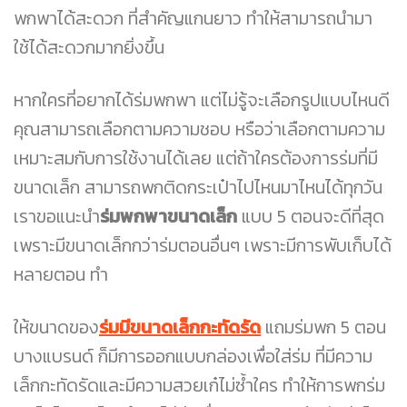
พกพาได้สะดวก ที่สำคัญแกนยาว ทำให้สามารถนำมา
ใช้ได้สะดวกมากยิ่งขึ้น
หากใครที่อยากได้ร่มพกพา แต่ไม่รู้จะเลือกรูปแบบไหนดี
คุณสามารถเลือกตามความชอบ หรือว่าเลือกตามความ
เหมาะสมกับการใช้งานได้เลย แต่ถ้าใครต้องการร่มที่มี
ขนาดเล็ก สามารถพกติดกระเป๋าไปไหนมาไหนได้ทุกวัน
เราขอแนะนำ
ร่มพกพาขนาดเล็ก
แบบ 5 ตอนจะดีที่สุด
เพราะมีขนาดเล็กกว่าร่มตอนอื่นๆ เพราะมีการพับเก็บได้
หลายตอน ทำ
ให้ขนาดของ
ร่มมีขนาดเล็กกะทัดรัด
แถมร่มพก 5 ตอน
บางแบรนด์ ก็มีการออกแบบกล่องเพื่อใส่ร่ม ที่มีความ
เล็กกะทัดรัดและมีความสวยเก๋ไม่ซ้ำใคร ทำให้การพกร่ม