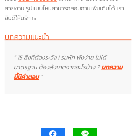
สวยงาม รูปแบบไหนสามารถสอบถามเพิ่มเติมได้ เรา
ยินดีให้บริการ
บทความแนะนำ
” 15 สิ่งที่ต้องระวัง ! ร่มหัก พังง่าย ไม่ได้
มาตรฐาน ต้องสังเกตจากอะไรบ้าง ?
บทความ
นี้มีคำตอบ
”