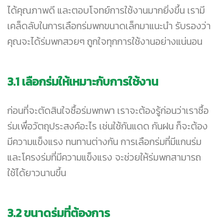
ได้คุณภาพดี และตอบโจทย์การใช้งานมากยิ่งขึ้น เรามี
เคล็ดลับในการเลือกร่มพกขนาดเล็กมาแนะนำ รับรองว่า
คุณจะได้ร่มพกสวยๆ ถูกใจทุกการใช้งานอย่างแน่นอน
3.1
เลือกร่มให้เหมาะกับการใช้งาน
ก่อนที่จะตัดสินใจซื้อร่มพกพา เราจะต้องรู้ก่อนว่าเราซื้อ
ร่มเพื่อวัตถุประสงค์อะไร เช่นใช้กันแดด กันฝน ก็จะต้อง
มีความแข็งแรง ทนทานต่างกัน การเลือกร่มที่มีแกนร่ม
และโครงร่มที่มีความแข็งแรง จะช่วยให้ร่มพกสามารถ
ใช้ได้ยาวนานขึ้น
3.2
ขนาดร่มที่ต้องการ