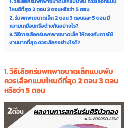
1. วิธีเลือกร่มพกพาขนาดเล็กแบบพับ ควรเลือกแบบ
ไหนดีที่สุด 2 ตอน 3 ตอนหรือว่า 5 ตอน
2. ร่มพกพาขนาดเล็ก 2 ตอน 3 ตอนและ 5 ตอน มี
ความเหมือนหรือต่างกันอย่างไร?
3. วิธีการเลือกร่มพกพาขนาดเล็ก ให้ตรงกับการใช้
งานมากที่สุด ควรเลือกอย่างไรดี?
1.
วิธีเลือกร่มพกพาขนาดเล็กแบบพับ
ควรเลือกแบบไหนดีที่สุด 2 ตอน 3 ตอน
หรือว่า 5 ตอน