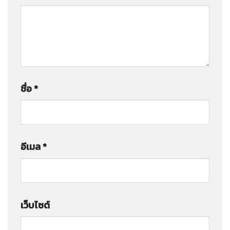
ชื่อ
*
อีเมล
*
เว็บไซต์