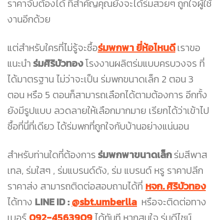
ราคาจับต้องได้ ที่สำคัญคุณยังจะได้ร่มสวยๆ ถูกใจผู้ใช้
งานอีกด้วย
แต่สำหรับใครที่ไม่รู้จะซื้อ
ร่มพกพา ยี่ห้อไหนดี
เราขอ
แนะนำ
ร่มศิริบัวทอง
โรงงานผลิตร่มแบบครบวงจร ที่
ได้มาตรฐาน ไม่ว่าจะเป็น ร่มพกขนาดเล็ก 2 ตอน 3
ตอน หรือ 5 ตอนก็สามารถเลือกได้ตามต้องการ อีกทั้ง
ยังมีรูปแบบ ลวดลายให้เลือกมากมาย เรียกได้ว่าเข้าไป
ซื้อที่นี่ที่เดียว ได้ร่มพกที่ถูกใจกับบ้านอย่างแน่นอน
สำหรับท่านใดที่ต้องการ
ร่มพกพาขนาดเล็ก
ร่มสีพาส
เทล, ร่มใสๆ , ร่มแบรนด์ดัง, ร่ม แบรนด์ หรู ราคาปลีก
ราคาส่ง สามารถติดต่อสอบถามได้ที่
หจก. ศิริบัวทอง
ได้ทาง
LINE ID :
@sbt.umberlla
หรือจะติดต่อทาง
เบอร์
092-4563909
ได้ทันที หากสนใจ
ร่มดีไซน์