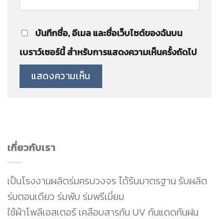
บันทึกชื่อ, อีเมล และชื่อเว็บไซต์ของฉันบน
เบราว์เซอร์นี้ สำหรับการแสดงความเห็นครั้งถัดไป
เกี่ยวกับเรา
เป็นโรงงานผลิตร่มครบวงจร ได้รับมาตรฐาน รับผลิต
ร่มตอนเดียว ร่มพับ ร่มพรีเมี่ยม
ใช้ผ้าโพลีเอสเตอร์ เคลือบสารกัน UV กันแดดกันฝน