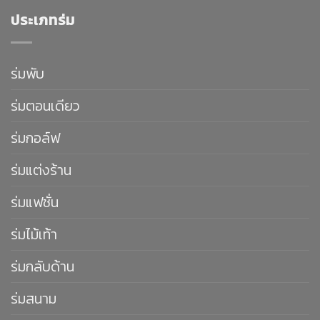
ประเภทร่ม
ร่มพับ
ร่มตอนเดียว
ร่มกอล์ฟ
ร่มแต่งร้าน
ร่มแฟชั่น
ร่มไม้เท้า
ร่มกลับด้าน
ร่มสนาม