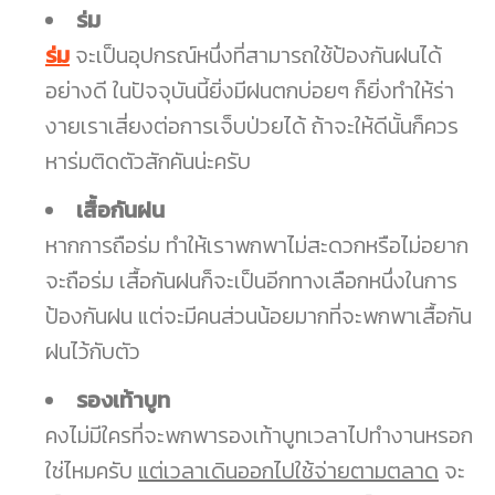
ร่ม
ร่ม
จะเป็นอุปกรณ์หนึ่งที่สามารถใช้ป้องกันฝนได้
อย่างดี ในปัจจุบันนี้ยิ่งมีฝนตกบ่อยๆ ก็ยิ่งทำให้ร่า
งายเราเสี่ยงต่อการเจ็บป่วยได้ ถ้าจะให้ดีนั้นก็ควร
หาร่มติดตัวสักคันน่ะครับ
เสื้อกันฝน
หากการถือร่ม ทำให้เราพกพาไม่สะดวกหรือไม่อยาก
จะถือร่ม เสื้อกันฝนก็จะเป็นอีกทางเลือกหนึ่งในการ
ป้องกันฝน แต่จะมีคนส่วนน้อยมากที่จะพกพาเสื้อกัน
ฝนไว้กับตัว
รองเท้าบูท
คงไม่มีใครที่จะพกพารองเท้าบูทเวลาไปทำงานหรอก
ใช่ไหมครับ
แต่เวลาเดินออกไปใช้จ่ายตามตลาด
จะ