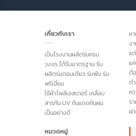
เกี่ยวกับเรา
หา
งา
แต่
เป็นโรงงานผลิตร่มครบ
แค่
วงจร ได้รับมาตรฐาน รับ
ต้
ผลิตร่มตอนเดียว ร่มพับ ร่ม
ดำ
พรีเมี่ยม
คว
ใช้ผ้าโพลีเอสเตอร์ เคลือบ
รา
สารกัน UV กันแดดกันฝน
ฝา
เป็นอย่างดี
หมวดหมู่