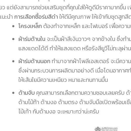
ยว แต่ยังสามารถช่วยเสริมชุดที่คุณใส่ให้ดูดีมีราคามากขึ้น เพี
แนะนำ
การเลือกซื้อร่มสีดำ
ให้ดีมีคุณภาพ ให้เข้ากับชุดสูทสีด
โครงเหล็ก
ต้องทำจากเหล็ก และไฟเบอร์ เพื่อควา
ผ้าร่มด้านใน
จะเป็นผ้าสีเงินวาวๆ จากข้างใน ซึ่งทำ
แสงแดดได้ดี ทำให้แสงแดด หรือรังสียูวีไม่ทะลุผ่
ผ้าร่มด้านนอก
ทำมาจากผ้าโพลีเอสเตอร์ จะมีความห
ซึ่งผ่านกระบวนการผลิตมาอย่างดี เมื่อโดนอากาศทำใ
ให้เส้นใยมีความเหนียว หนาและทนทานมึ้น
ด้ามจับ
คุณสามารถเลือกตามความชอบเลยครับ ด้าม
ด้ามไม้ท้า ด้ามงอ ด้ามตรง ด้ามจับมือเปิดพร้อมเชื
ไม้เท้า กับด้ามงอ จะเหมาะกว่าน่ะครับ