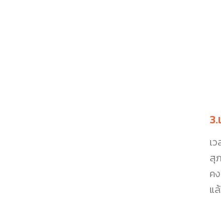
3.
เว
สุ
คงร
แล