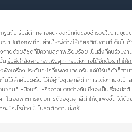
กพูดถึง
ร่มสีดำ
หลายคนคงจะนึกถึงของชำรวยในงานบุญต่า
นฌาปนกิจศพ ที่คนส่วนใหญ่ต่างให้เกียรติกับงานที่เต็มไป
งกายด้วยสีชุดที่มีความสุภาพเรียบร้อย เป็นสิ่งที่คนร่วมงาน
นั้น
ร่มสีดำยังสามารถเพิ่มลุคการแต่งกายได้อีกด้วย ทำให
องพึ่งเครื่องประดับอะไรที่แพงๆ เลยครับ แค่ใช้ร่มสีดำก็สามา
เก็บไว้สักคันน่ะครับ ไว้ใช้คู่กับชุดสูทสีดำ การแต่งกายจะม
ามชอบที่เหมือนกัน หรืออาจแตกต่างกัน ซึ่งจะเป็นเรื่องปกติ
คา โดยฉพาะการแต่งการด้วยชุดสูทสีดำให้ดูแพงขึ้น ได้ด้วย
กจะมีอะไรบ้างนั้นโปรดติดตามน่ะครับ