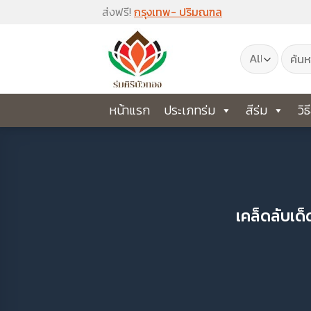
Skip
ส่งฟรี!
กรุงเทพ- ปริมณฑล
to
ค้นหา:
content
หน้าแรก
ประเภทร่ม
สีร่ม
วิธ
เคล็ดลับเด็