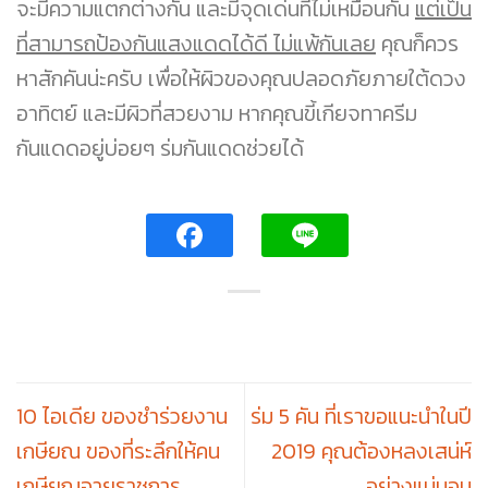
จะมีความแตกต่างกัน และมีจุดเด่นที่ไม่เหมือนกัน
แต่เป็น
ที่สามารถป้องกันแสงแดดได้ดี ไม่แพ้กันเลย
คุณก็ควร
หาสักคันน่ะครับ เพื่อให้ผิวของคุณปลอดภัยภายใต้ดวง
อาทิตย์ และมีผิวที่สวยงาม หากคุณขี้เกียจทาครีม
กันแดดอยู่บ่อยๆ ร่มกันแดดช่วยได้
10 ไอเดีย ของชำร่วยงาน
ร่ม 5 คัน ที่เราขอแนะนำในปี
เกษียณ ของที่ระลึกให้คน
2019 คุณต้องหลงเสน่ห์
เกษียณอายุราชการ
อย่างแน่นอน