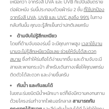
เหนือกว่า จากรังสี UVA และ UVB ที่เปป็นอันตราย
ต่อผิวหนัง ร่มนี้ประกอบด้วยผ้าร่ม 2 ชั้น
ที่ใช้ปกป้อง
จากรังสี UVA, UVB และ UVC สูงถึง 99%
ในทาง
กลับกันนั้น คุณจะรู้สึกเย็นกว่าปกติเลยครับ
ด้ามจับไม่รู้สึกเหนียว
โดยที่ด้ามจับของร่มนี้ จะมีคุณภาพสูง
เวลาใช้งาน
นานจะไม่รู้สึกเหนียวมือเลย ช่วยให้จับได้สะดวก
สบาย
ซึ่งทำให้ร่มถือได้ง่ายมากขึ้น และด้ามจับจะมี
สายสะพายกระเป๋า สำหรับเดินทางเพื่อให้คุณพกร่ม
ติดตัวได้สะดวก และง่ายขึ้นครับ
กันน้ำ และกันลมได้
ในขณะร่มชนิดมีน้ำหนักเบา แต่ก็ยังมีความคงทนทาน
ด้วยโครงร่มทำจากไฟเบอร์กลาส
สามารถกัน
กระแทกได้สบาย
และสีร่มกันน้ำฝนได้ดี ไม่ทำให้คุณ