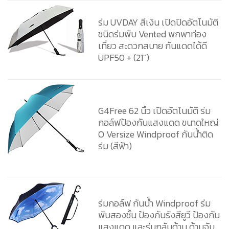
ร่ม UVDAY สีเงิน เปิดปิดอัตโนมัติ
ชนิดร่มพับ Vented พกพาท่อง
เที่ยว สะดวกสบาย กันแดดได้ดี
UPF50 + (21″)
G4Free 62 นิ้ว เปิดอัตโนมัติ ร่ม
กอล์ฟป้องกันแสงแดด ขนาดใหญ่
O Versize Windproof กันน้ำติด
ร่ม (สีฟ้า)
ร่มกอล์ฟ กันน้ำ Windproof ร่ม
พับสองชั้น ป้องกันรังสียูวี ป้องกัน
แสงแดด และร่มกลับด้าน ด้ามจับ