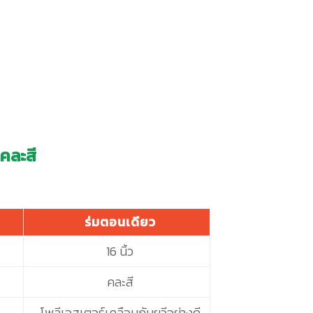
 คละสี
ท
ร่มตอนเดียว
16 นิ้ว
คละสี
โพลีเอสเตอร์เคลือบกันยูวีอย่างดี