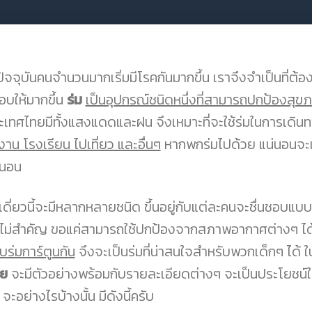
ปัจจุบันคนจำนวนมากเริ่มมีโรคกันมากขึ้น เราจึงจำเป็นที่
อบให้มากขึ้น
ร่ม
เป็นอุปกรณ์ชนิดหนึ่งที่สามารถปกป้องสุข
ะเทศไทยมีทั้งแสงแดดและฝน จึงเหมาะที่จะใช้ร่มในการเด
งาน โรงเรียน ไปเที่ยว และอื่นๆ
หากพกร่มไปด้วย แน่นอนจะเป
่นอน
มเดี่ยวนี้จะมีหลากหลายชนิด ขึ้นอยู่กับแต่ละคนจะชื่นชอบแบ
ไม่สำคัญ ขอแค่สามารถใช้ปกป้องจากสภาพอากาศต่างๆ ได
บร่มการ์ตูนกัน
จึงจะเป็นร่มที่น่าสนใจสำหรับพวกเด็กๆ ได้ ใ
ย
จะมีตัวอย่างพร้อมกับรายละเอียดต่างๆ จะเป็นประโยชน์ในก
น จะอย่างไรบ้างนั้น มีดังนี้ครับ