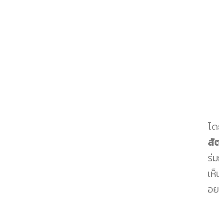
โด
สัต
ร่ม
เห
อยา