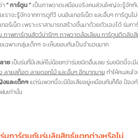
่า
” การ์ตูน “
เป็นภาพวาดเสมือนจริงคนส่วนใหญ่จะรู้จักกันดีอ
ยเราจะรู้จักจากการดูทีวี บนอินเทอร์เน็ต และอื่นๆ การ์ตูนไ
นเทอร์เน็ต เพราะเราสามารถสร้างขึ้นมาด้วยตัวเองได้ ร่มก
็น ภาพการ์ตูนสัตว์น่ารักๆ ภาพวาดล้อเลียน การ์ตูนติดลิขสิท
ยเฉพาะกลุ่มเด็กๆ จะเห็นชอบกันเป็นจำนวนมาก
มลาย
เป็นร่มที่มีเสน่ห์ไม่น้อยกว่าร่มชนิดอื่นเลย ร่มชนิดนี
ง ลายสก็อต ลายดอกไม้ และอื่นๆ อีกมากมาย
ทำให้คนสนใจเ
ิงและเด็กๆ
แต่ร่มพวกนี้จะมีข้อเสียอยู่เหมือนกันก็คือ ป้อ
ฝนเท่านั้น
 ร่มการ์ตูนกับร่มลิขสิทธ์แตกต่างหรือไม่