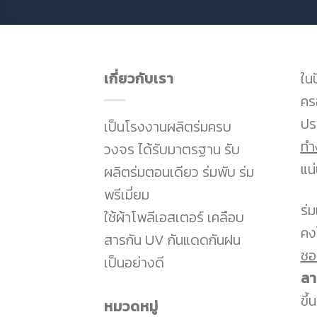
เกี่ยวกับเรา
ใน
คร
ปร
เป็นโรงงานผลิตร่มครบ
ทำ
วงจร ได้รับมาตรฐาน รับ
แน
ผลิตร่มตอนเดียว ร่มพับ ร่ม
พรีเมี่ยม
ร่
ใช้ผ้าโพลีเอสเตอร์ เคลือบ
คง
สารกัน UV กันแดดกันฝน
ชอ
เป็นอย่างดี
ลา
ขึ้
หมวดหมู่