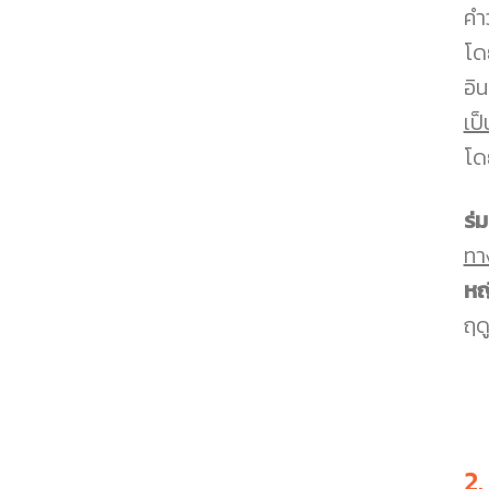
คำว
โด
อิ
เป
โด
ร่
ทา
หญ
ฤดู
2.