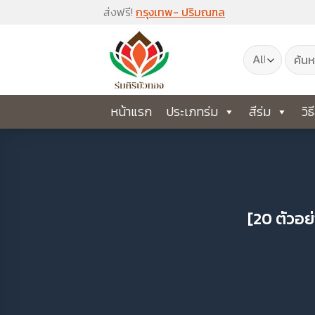
Skip
ส่งฟรี!
กรุงเทพ- ปริมณฑล
to
ค้นหา:
content
หน้าแรก
ประเภทร่ม
สีร่ม
วิธ
[20 ตัวอย