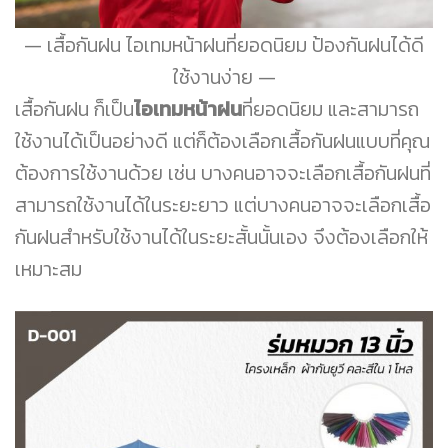
เสื้อกันฝน ไอเทมหน้าฝนที่ยอดนิยม ป้องกันฝนได้ดี
ใช้งานง่าย
เสื้อกันฝน ก็เป็น
ไอเทมหน้าฝน
ที่ยอดนิยม และสามารถ
ใช้งานได้เป็นอย่างดี แต่ก็ต้องเลือกเสื้อกันฝนแบบที่คุณ
ต้องการใช้งานด้วย เช่น บางคนอาจจะเลือกเสื้อกันฝนที่
สามารถใช้งานได้ในระยะยาว แต่บางคนอาจจะเลือกเสื้อ
กันฝนสำหรับใช้งานได้ในระยะสั้นนั้นเอง จึงต้องเลือกให้
เหมาะสม