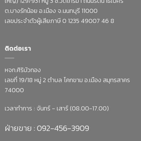
ใหญ่) 129/931 หมู่ 3 ซ.วัดไทรม้า ถนนรัตนาธิเบศร์
ต.บางรักน้อย อ.เมือง จ.นนทบุรี 11000
เลขประจำตัวผู้เสียภาษี 0 1235 49007 46 8
ติดต่อเรา
หจก.ศิริบัวทอง
เลขที่ 19/18 หมู่ 2 ตำบล โคกขาม อ.เมือง สมุทรสาคร
74000
เวลาทำการ : จันทร์ - เสาร์ (08.00-17.00)
ฝ่ายขาย :
092-456-3909