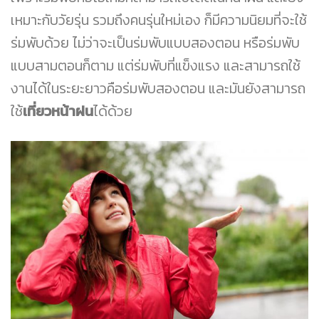
เหมาะกับวัยรุ่น รวมถึงคนรุ่นใหม่เอง ก็มีความนิยมที่จะใช้
ร่มพับด้วย ไม่ว่าจะเป็นร่มพับแบบสองตอน หรือร่มพับ
แบบสามตอนก็ตาม แต่ร่มพับที่แข็งแรง และสามารถใช้
งานได้ในระยะยาวคือร่มพับสองตอน และมันยังสามารถ
ใช้
เที่ยวหน้าฝน
ได้ด้วย