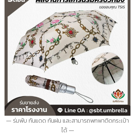
ร่มพับ กันแดด กันฝน และสามารถพกพาติดกระเป๋า
ได้