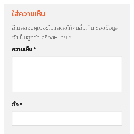
ใส่ความเห็น
อีเมลของคุณจะไม่แสดงให้คนอื่นเห็น
ช่องข้อมูล
จำเป็นถูกทำเครื่องหมาย
*
ความเห็น
*
ชื่อ
*