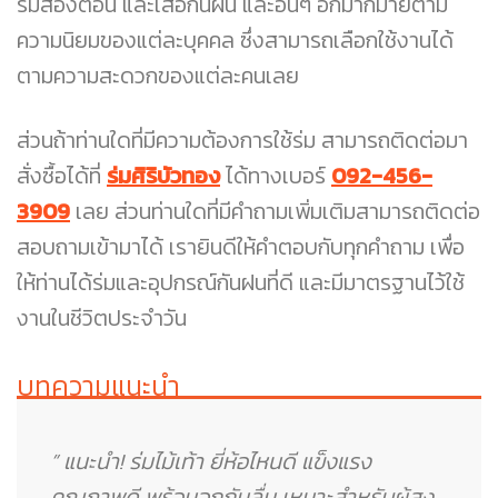
ร่มสองตอน และเสื้อกันฝน และอื่นๆ อีกมากมายตาม
ความนิยมของแต่ละบุคคล ซึ่งสามารถเลือกใช้งานได้
ตามความสะดวกของแต่ละคนเลย
ส่วนถ้าท่านใดที่มีความต้องการใช้ร่ม สามารถติดต่อมา
สั่งซื้อได้ที่
ร่มศิริบัวทอง
ได้ทางเบอร์
092-456-
3909
เลย ส่วนท่านใดที่มีคำถามเพิ่มเติมสามารถติดต่อ
สอบถามเข้ามาได้ เรายินดีให้คำตอบกับทุกคำถาม เพื่อ
ให้ท่านได้ร่มและอุปกรณ์กันฝนที่ดี และมีมาตรฐานไว้ใช้
งานในชีวิตประจำวัน
บทความแนะนำ
” แนะนำ! ร่มไม้เท้า ยี่ห้อไหนดี แข็งแรง
คุณภาพดี พร้อมจุกกันลื่น เหมาะสำหรับผู้สูง