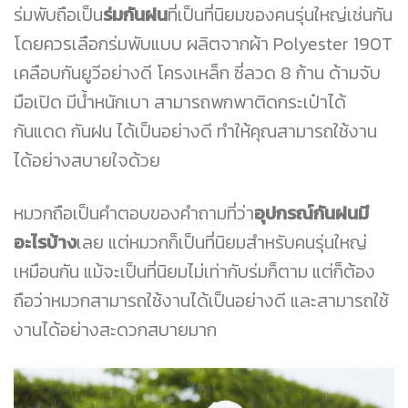
ร่มพับถือเป็น
ร่มกันฝน
ที่เป็นที่นิยมของคนรุ่นใหญ่เช่นกัน
โดยควรเลือกร่มพับแบบ ผลิตจากผ้า Polyester 190T
เคลือบกันยูวีอย่างดี โครงเหล็ก ซี่ลวด 8 ก้าน ด้ามจับ
มือเปิด มีน้ำหนักเบา สามารถพกพาติดกระเป๋าได้
กันแดด กันฝน ได้เป็นอย่างดี ทำให้คุณสามารถใช้งาน
ได้อย่างสบายใจด้วย
หมวกถือเป็นคำตอบของคำถามที่ว่า
อุปกรณ์กันฝนมี
อะไรบ้าง
เลย แต่หมวกก็เป็นที่นิยมสำหรับคนรุ่นใหญ่
เหมือนกัน แม้จะเป็นที่นิยมไม่เท่ากับร่มก็ตาม แต่ก็ต้อง
ถือว่าหมวกสามารถใช้งานได้เป็นอย่างดี และสามารถใช้
งานได้อย่างสะดวกสบายมาก