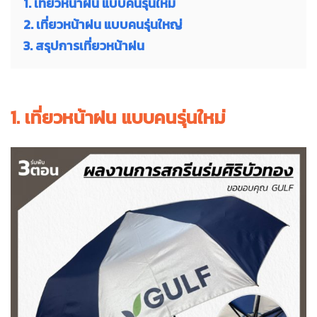
1. เที่ยวหน้าฝน แบบคนรุ่นใหม่
2. เที่ยวหน้าฝน แบบคนรุ่นใหญ่
3. สรุปการเที่ยวหน้าฝน
1. เที่ยวหน้าฝน แบบคนรุ่นใหม่