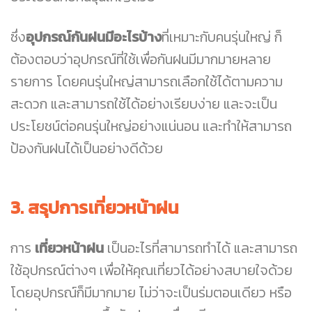
ซึ่ง
อุปกรณ์กันฝนมีอะไรบ้าง
ที่เหมาะกับคนรุ่นใหญ่ ก็
ต้องตอบว่าอุปกรณ์ที่ใช้เพื่อกันฝนมีมากมายหลาย
รายการ โดยคนรุ่นใหญ่สามารถเลือกใช้ได้ตามความ
สะดวก และสามารถใช้ได้อย่างเรียบง่าย และจะเป็น
ประโยชน์ต่อคนรุ่นใหญ่อย่างแน่นอน และทำให้สามารถ
ป้องกันฝนได้เป็นอย่างดีด้วย
3. สรุปการเที่ยวหน้าฝน
การ
เที่ยวหน้าฝน
เป็นอะไรที่สามารถทำได้ และสามารถ
ใช้อุปกรณ์ต่างๆ เพื่อให้คุณเที่ยวได้อย่างสบายใจด้วย
โดยอุปกรณ์ก็มีมากมาย ไม่ว่าจะเป็นร่มตอนเดียว หรือ