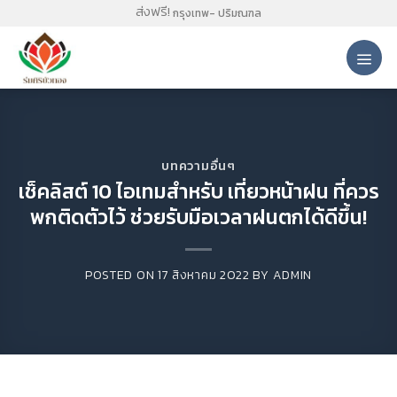
Skip
ส่งฟรี!
กรุงเทพ- ปริมณฑล
to
content
บทความอื่นๆ
เช็คลิสต์ 10 ไอเทมสำหรับ เที่ยวหน้าฝน ที่ควร
พกติดตัวไว้ ช่วยรับมือเวลาฝนตกได้ดีขึ้น!
POSTED ON
17 สิงหาคม 2022
BY
ADMIN