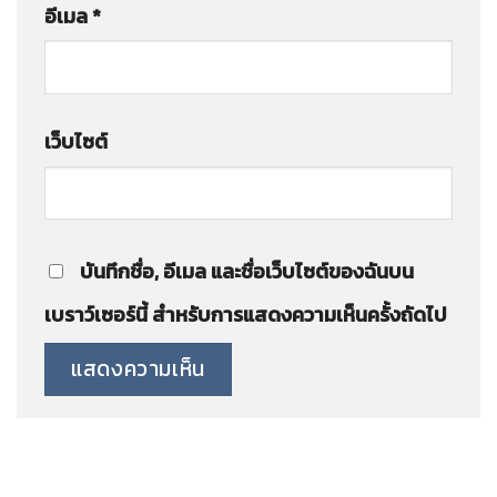
อีเมล
*
เว็บไซต์
บันทึกชื่อ, อีเมล และชื่อเว็บไซต์ของฉันบน
เบราว์เซอร์นี้ สำหรับการแสดงความเห็นครั้งถัดไป