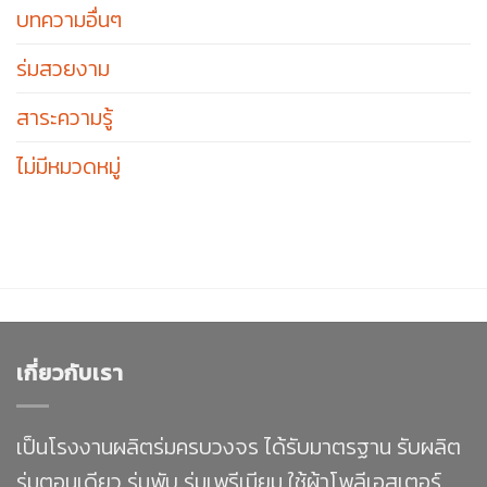
บทความอื่นๆ
ร่มสวยงาม
สาระความรู้
ไม่มีหมวดหมู่
เกี่ยวกับเรา
เป็นโรงงานผลิตร่มครบวงจร ได้รับมาตรฐาน รับผลิต
ร่มตอนเดียว ร่มพับ ร่มเพรีเมียม ใช้ผ้าโพลีเอสเตอร์