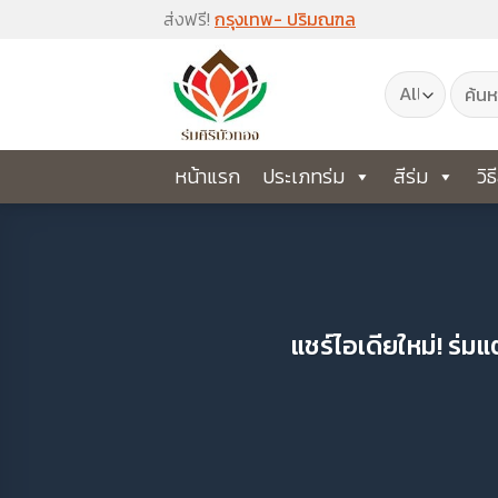
Skip
ส่งฟรี!
กรุงเทพ- ปริมณฑล
to
ค้นหา:
content
หน้าแรก
ประเภทร่ม
สีร่ม
วิธ
แชร์ไอเดียใหม่! ร่ม