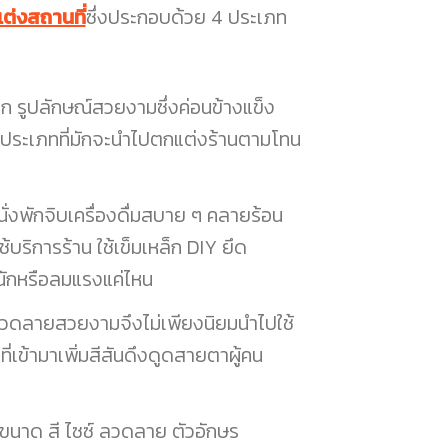
ต่งสถานที่
ซึ่งประกอบด้วย 4 ประเภท
วก รูปลักษณ์สวยงามซึ่งค่อนข้างแข็ง
ึ่งประเภทที่มักจะนำไปตกแต่งร้านตามโทน
นั่งพักจิบเครื่องดื่มสบาย ๆ คลายร้อน
ช้บริการร้าน ใช้เข็มเหล็ก DIY ยึด
นักหรือลมแรงแค่ไหน
ละลวดลายสวยงามจึงไม่เพียงนิยมนำไปใช้
่เข้ามาเพิ่มสีสันดึงดูดสายตาผู้คน
บอกขนาด สี ไซซ์ ลวดลาย ตัวอักษร