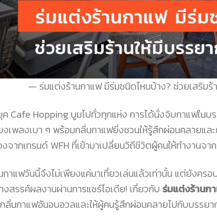
ร่มแต่งร้านกาแฟ มีร่มชนิดไหนบ้าง? ช่วยเสริมร้
ยุค Cafe Hopping บูมไปทั่วทุกแห่ง การได้นั่งจิบกาแฟในบรร
ียงเพลงเบา ๆ พร้อมกลิ่นกาแฟยิ่งชวนให้รู้สึกผ่อนคลายและ
่องจากเทรนด์ WFH ที่เข้ามาเปลี่ยนวิถีชีวิตผู้คนให้ทำงานจากท
านกาแฟวันนี้จึงไม่เพียงแค่มาเที่ยวเล่นแล้วเท่านั้น แต่ยัง
้างสรรค์ผลงานผ่านการแชร์ไอเดีย! เกี่ยวกับ
ร่มแต่งร้านก
บกลิ่นกาแฟอันอบอวลและให้ผู้คนรู้สึกผ่อนคลายไปกับบรรยาก