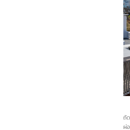
ถั
ผ่อ