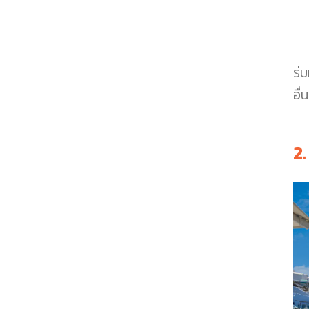
ร่ม
อื่
2.