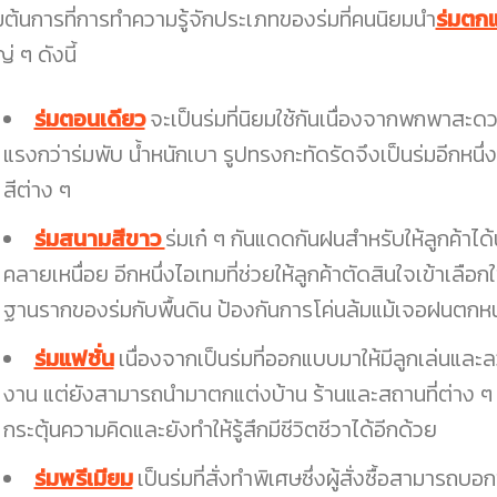
ิ่มต้นการที่การทำความรู้จักประเภทของร่มที่คนนิยมนำ
ร่มตกแ
่ ๆ ดังนี้
ร่มตอนเดียว
จะเป็นร่มที่นิยมใช้กันเนื่องจากพกพาสะด
แรงกว่าร่มพับ น้ำหนักเบา รูปทรงกะทัดรัดจึงเป็นร่มอีกหน
สีต่าง ๆ
ร่มสนามสีขาว
ร่มเก๋ ๆ กันแดดกันฝนสำหรับให้ลูกค้าได้
คลายเหนื่อย อีกหนึ่งไอเทมที่ช่วยให้ลูกค้าตัดสินใจเข้าเลือกใ
ฐานรากของร่มกับพื้นดิน ป้องกันการโค่นล้มแม้เจอฝนตกห
ร่มแฟชั่น
เนื่องจากเป็นร่มที่ออกแบบมาให้มีลูกเล่นแ
งาน แต่ยังสามารถนำมาตกแต่งบ้าน ร้านและสถานที่ต่าง ๆ ที
กระตุ้นความคิดและยังทำให้รู้สึกมีชีวิตชีวาได้อีกด้วย
ร่มพรีเมียม
เป็นร่มที่สั่งทำพิเศษซึ่งผู้สั่งซื้อสามารถ