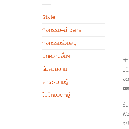
Style
กิจกรรม-ข่าวสาร
กิจกรรมร่วมสนุก
บทความอื่นๆ
สำ
ร่มสวยงาม
แม
จะ
สาระความรู้
ตก
ไม่มีหมวดหมู่
ซึ
ฟั
อย