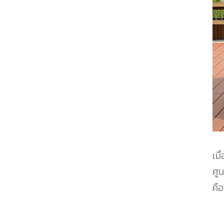
เมื
ศู
คื