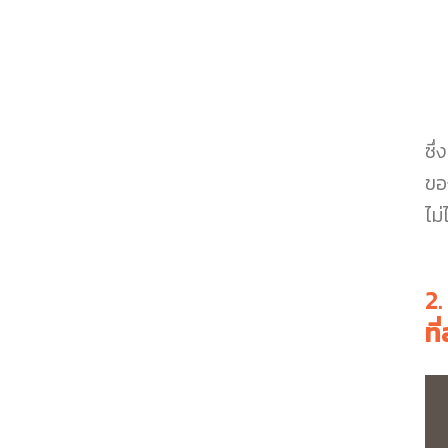
ซึ่
ขอ
ไม
2
ที