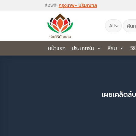
Skip
ส่งฟรี!
กรุงเทพ- ปริมณฑล
to
ค้นหา:
content
หน้าแรก
ประเภทร่ม
สีร่ม
วิธ
เผยเคล็ดลับ