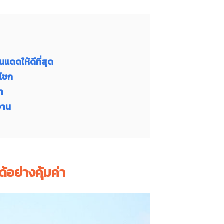
แดดให้ดีที่สุด
รโชก
า
งาน
อย่างคุ้มค่า