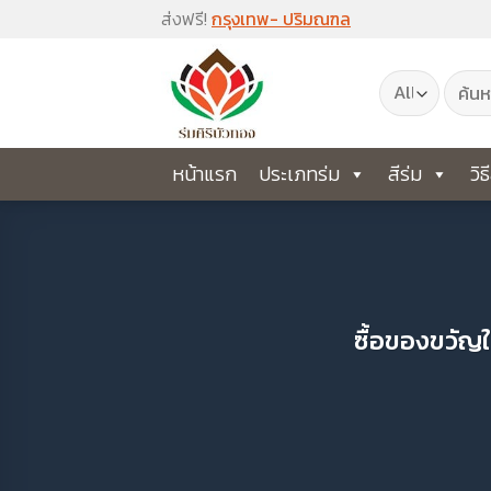
Skip
ส่งฟรี!
กรุงเทพ- ปริมณฑล
to
ค้นหา:
content
หน้าแรก
ประเภทร่ม
สีร่ม
วิธ
ซื้อของขวัญให