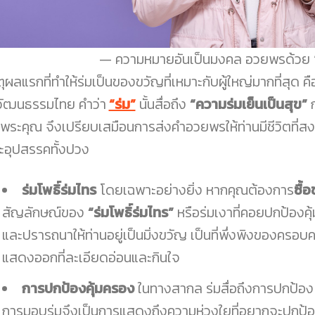
ความหมายอันเป็นมงคล อวยพรด้วย “ร
ตุผลแรกที่ทำให้ร่มเป็นของขวัญที่เหมาะกับผู้ใหญ่มากที่สุด 
วัฒนธรรมไทย คำว่า
“ร่ม”
นั้นสื่อถึง
“ความร่มเย็นเป็นสุข”
ก
้มีพระคุณ จึงเปรียบเสมือนการส่งคำอวยพรให้ท่านมีชีวิตที่ส
ะอุปสรรคทั้งปวง
ร่มโพธิ์ร่มไทร
โดยเฉพาะอย่างยิ่ง หากคุณต้องการ
ซื้
สัญลักษณ์ของ
“ร่มโพธิ์ร่มไทร”
หรือร่มเงาที่คอยปกป้อง
และปรารถนาให้ท่านอยู่เป็นมิ่งขวัญ เป็นที่พึ่งพิงของครอ
แสดงออกที่ละเอียดอ่อนและกินใจ
การปกป้องคุ้มครอง
ในทางสากล ร่มสื่อถึงการปกป้อง
การมอบร่มจึงเป็นการแสดงถึงความห่วงใยที่อยากจะปกป