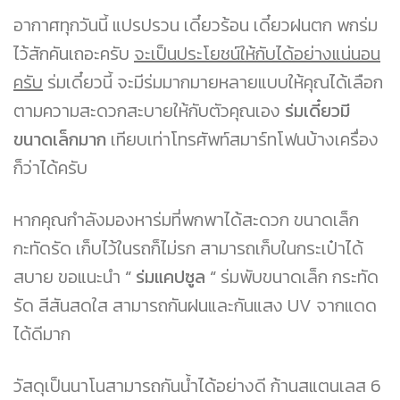
อากาศทุกวันนี้ แปรปรวน เดี๋ยวร้อน เดี๋ยวฝนตก พกร่ม
ไว้สักคันเถอะครับ
จะเป็นประโยชน์ให้กับได้อย่างแน่นอน
ครับ
ร่มเดี๋ยวนี้ จะมีร่มมากมายหลายแบบให้คุณได้เลือก
ตามความสะดวกสะบายให้กับตัวคุณเอง
ร่มเดี๋ยวมี
ขนาดเล็กมาก
เทียบเท่าโทรศัพท์สมาร์ทโฟนบ้างเครื่อง
ก็ว่าได้ครับ
หากคุณกำลังมองหาร่มที่พกพาได้สะดวก ขนาดเล็ก
กะทัดรัด เก็บไว้ในรถก็ไม่รก สามารถเก็บในกระเป๋าได้
สบาย ขอแนะนำ
“ ร่มแคปซูล “
ร่มพับขนาดเล็ก กระทัด
รัด สีสันสดใส สามารถกันฝนและกันแสง UV จากแดด
ได้ดีมาก
วัสดุเป็นนาโนสามารถกันน้ำได้อย่างดี ก้านสแตนเลส 6