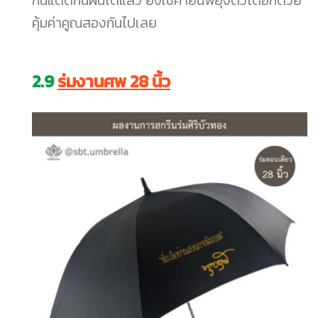
กันแดดกันฝนได้แล้ว ยังใช้ค้ำยันพยุงตัวได้อีกด้วย
คุ้มค่าคูณสองกันไปเลย
2.9
ร่มงานศพ 28 นิ้ว