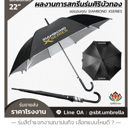
ร่มสีดำแจกงานฌาปนกิจ เลือกแบบไหนดี ?