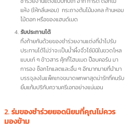
ชำร่วยงานแต่งแบบกิ๊บเก๋ อาทิ การ์ด ดอกไม้
แห้ง (ให้กลิ่นหอม) กระถางต้นไม้มงคล ก้านหอม
ไม้ดอก หรือของแฮนด์เมด
รับประทานได้
ทิ้งท้ายกันด้วยของชำร่วยงานแต่งที่นำไปรับ
ประทานได้ไม่ว่าจะเป็นน้ำผึ้งจิ๋วไซ์มินิในขวดโหล
แบบเก๋ ๆ ข้าวสาร คุ้กกี้โฮมเมด ป๊อบคอร์น มา
การอง ช็อกโกแลตและอื่น ๆ อีกมากมายที่นำมา
บรรจุลงในแพ็คเกจขนาดพกพาสุดน่ารักที่คนรับ
ยิ้มแก้มปริกับความครีเอทอย่างแน่นอน
2.
ร่มของชำร่วยยอดนิยมที่คุณไม่ควร
มองข้าม