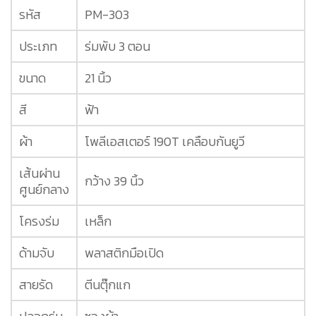
รหัส
PM-303
ประเภท
ร่มพับ 3 ตอน
ขนาด
21 นิ้ว
สี
ฟ้า
ผ้า
โพลีเอสเตอร์ 190T เคลือบกันยูวี
เส้นผ่าน
กว้าง 39 นิ้ว
ศูนย์กลาง
โครงร่ม
เหล็ก
ด้ามจับ
พลาสติกมือเปิด
สายรัด
ตีนตุ๊กแก