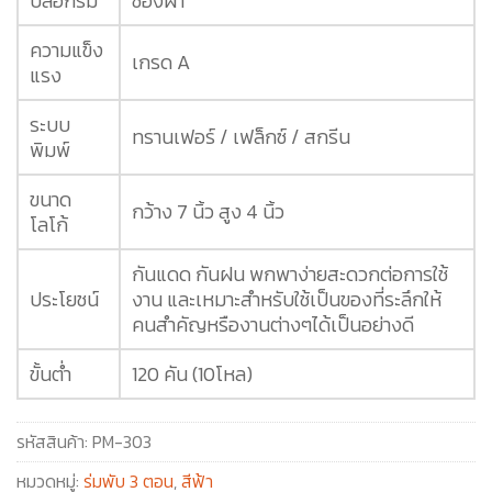
ปลอกร่ม
ซองผ้า
ความแข็ง
เกรด A
แรง
ระบบ
ทรานเฟอร์ / เฟล็กซ์ / สกรีน
พิมพ์
ขนาด
กว้าง 7 นิ้ว สูง 4 นิ้ว
โลโก้
กันแดด กันฝน พกพาง่ายสะดวกต่อการใช้
ประโยชน์
งาน และเหมาะสำหรับใช้เป็นของที่ระลึกให้
คนสำคัญหรืองานต่างๆได้เป็นอย่างดี
ขั้นต่ำ
120 คัน (10โหล)
รหัสสินค้า:
PM-303
หมวดหมู่:
ร่มพับ 3 ตอน
,
สีฟ้า