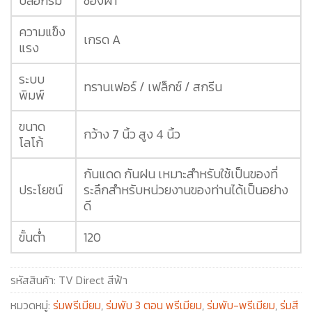
ปลอกร่ม
ซองผ้า
ความแข็ง
เกรด A
แรง
ระบบ
ทรานเฟอร์ / เฟล็กซ์ / สกรีน
พิมพ์
ขนาด
กว้าง 7 นิ้ว สูง 4 นิ้ว
โลโก้
กันแดด กันฝน เหมาะสำหรับใช้เป็นของที่
ประโยชน์
ระลึกสำหรับหน่วยงานของท่านได้เป็นอย่าง
ดี
ขั้นต่ำ
120
รหัสสินค้า:
TV Direct สีฟ้า
หมวดหมู่:
ร่มพรีเมียม
,
ร่มพับ 3 ตอน พรีเมียม
,
ร่มพับ-พรีเมียม
,
ร่มสี