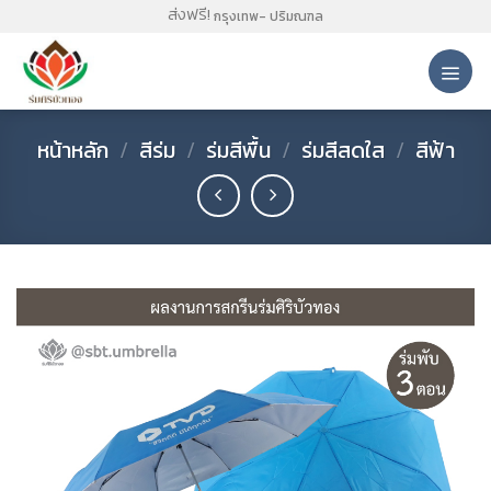
Skip
ส่งฟรี!
กรุงเทพ- ปริมณฑล
to
content
หน้าหลัก
/
สีร่ม
/
ร่มสีพื้น
/
ร่มสีสดใส
/
สีฟ้า