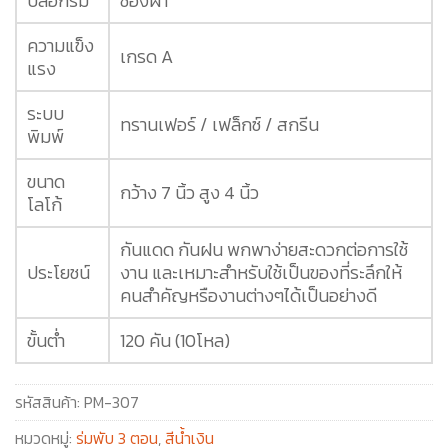
ปลอกร่ม
ซองผ้า
ความแข็ง
เกรด A
แรง
ระบบ
ทรานเฟอร์ / เฟล็กซ์ / สกรีน
พิมพ์
ขนาด
กว้าง 7 นิ้ว สูง 4 นิ้ว
โลโก้
กันแดด กันฝน พกพาง่ายสะดวกต่อการใช้
ประโยชน์
งาน และเหมาะสำหรับใช้เป็นของที่ระลึกให้
คนสำคัญหรืองานต่างๆได้เป็นอย่างดี
ขั้นต่ำ
120 คัน (10โหล)
รหัสสินค้า:
PM-307
หมวดหมู่:
ร่มพับ 3 ตอน
,
สีน้ำเงิน