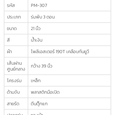
รหัส
PM-307
ประเภท
ร่มพับ 3 ตอน
ขนาด
21 นิ้ว
สี
น้ำเงิน
ผ้า
โพลีเอสเตอร์ 190T เคลือบกันยูวี
เส้นผ่าน
กว้าง 39 นิ้ว
ศูนย์กลาง
โครงร่ม
เหล็ก
ด้ามจับ
พลาสติกมือเปิด
สายรัด
ตีนตุ๊กแก