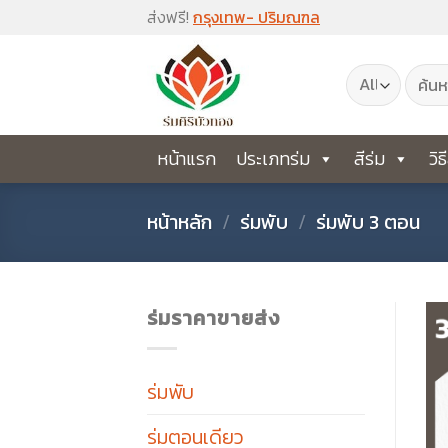
Skip
ส่งฟรี!
กรุงเทพ- ปริมณฑล
to
ค้นหา:
content
หน้าแรก
ประเภทร่ม
สีร่ม
วิธ
หน้าหลัก
/
ร่มพับ
/
ร่มพับ 3 ตอน
ร่มราคาขายส่ง
ร่มพับ
ร่มตอนเดียว