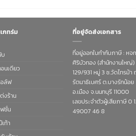
เภทร่ม
ที่อยู่จัดส่งเอกสาร
ที่อยู่ออกใบกำกับภาษี : หจก
พับ
ศิริบัวทอง (สำนักงานใหญ่)
ตอนเดียว
129/931 หมู่ 3 ซ.วัดไทรม้า
กอล์ฟ
รัตนาธิเบศร์ ต.บางรักน้อย
อ.เมือง จ.นนทบุรี 11000
ต่งร้าน
เลขประจำตัวผู้เสียภาษี 0 
ฟชั่น
49007 46 8
ม้เท้า