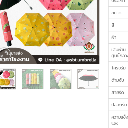
ประเภท
ขนาด
สี
ผ้า
เส้นผ่าน
ศูนย์กลา
โครงร่ม
ด้ามจับ
สายรัด
ปลอกร่ม
ความแข็
แรง