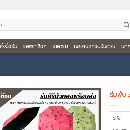
ีสั่งซื้อร่ม
แคตตาล็อค
ราคาร่ม
ผลงานสกรีนร่มด่วน
บทค
ร่มพับ
รหัส