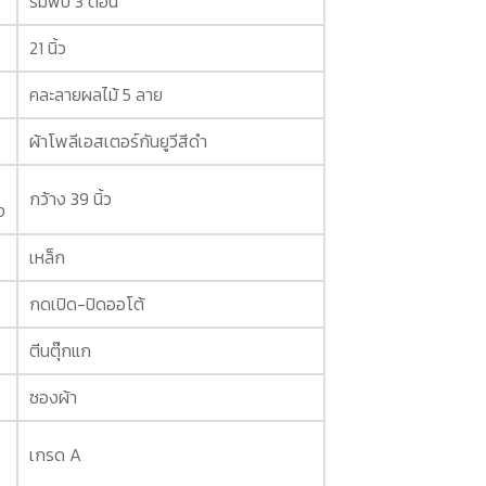
ร่มพับ 3 ตอน
21 นิ้ว
คละลายผลไม้ 5 ลาย
ผ้าโพลีเอสเตอร์กันยูวีสีดำ
กว้าง 39 นิ้ว
ง
เหล็ก
กดเปิด-ปิดออโต้
ตีนตุ๊กแก
ซองผ้า
ง
เกรด A