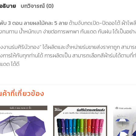
อธิบาย
บทวิจารณ์ (0)
มพับ 3 ตอน ลายผลไม้คละ 5 ลาย
ด้ามจับกดเปิด-ปิดออโต้ ผ้าโพล
งทนทาน น้ำหนักเบา ง่ายต่อการพกพา กันแดด กันฝน ได้เป็นอย่าง
รงงานร่มศิริบัวทอง” ได้ผลิตและจำหน่ายร่มขายส่งราคาถูก สามาร
งการให้กับทุกท่านได้ การผลิตเป็น สามารถเลือกสีผ้าร่มได้ตามที่
แดด ได้ดี
นค้าที่เกี่ยวข้อง