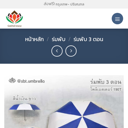
Skip
ส่งฟรี!
กรุงเทพ- ปริมณฑล
to
content
หน้าหลัก
/
ร่มพับ
/
ร่มพับ 3 ตอน