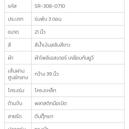
รหัส
SR-308-0710
ประเภท
ร่มพับ 3 ตอน
ขนาด
21 นิ้ว
สี
สีน้ำเงินสลับสีขาว
ผ้า
ผ้าโพลีเอสเตอร์ เคลือบกันยูวี
เส้นผ่าน
กว้าง 39 นิ้ว
ศูนย์กลาง
โครงร่ม
โครงเหล็ก
ด้ามจับ
พลาสติกมือเปิด
สายรัด
ตีนตุ๊กแก