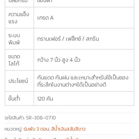
ปลอกร่ม
ซองผ้า
ความแข็ง
เกรด A
แรง
ระบบ
ทรานเฟอร์ / เฟล็กซ์ / สกรีน
พิมพ์
ขนาด
กว้าง 7 นิ้ว สูง 4 นิ้ว
โลโก้
กันแดด กันฝน และเหมาะสำหรับใช้เป็นของ
ประโยชน์
ที่ระลึกในงานต่างๆได้เป็นอย่างดี
ขั้นต่ำ
120 คัน
รหัสสินค้า:
SR-308-0710
หมวดหมู่:
ร่มพับ 3 ตอน
,
สีน้ำเงินสลับสีขาว