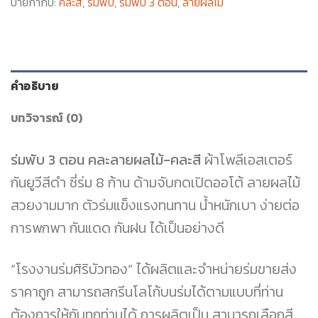
ป้ายกำกับ:
คละสี
,
ร่มพับ
,
ร่มพับ 3 ตอน
,
ลายผลไม้
คำอธิบาย
บทวิจารณ์ (0)
ร่มพับ 3 ตอน คละลายผลไม้-คละสี
ผ้าโพลีเอสเตอร์
กันยูวีสีดำ ซี่ร่ม 8 ก้าน ด้ามจับกดเปิดออโต้ ลายผลไม้
สวยงามมาก ตัวร่มแข็งแรงทนทาน น้ำหนักเบา ง่ายต่อ
การพกพา กันแดด กันฝน ได้เป็นอย่างดี
“โรงงานร่มศิริบัวทอง” ได้ผลิตและจำหน่ายร่มขายส่ง
ราคาถูก สามารถสกรีนโลโก้บนร่มได้ตามแบบที่ท่าน
ต้องการให้กับทุกท่านได้ การผลิตเป็น สามารถเลือกสี