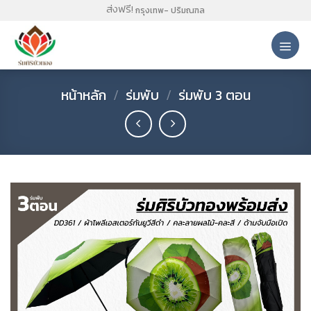
Skip
ส่งฟรี!
กรุงเทพ- ปริมณฑล
to
content
หน้าหลัก
/
ร่มพับ
/
ร่มพับ 3 ตอน