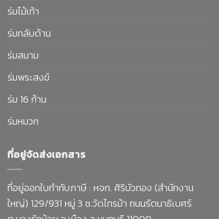
ร่มไม้เท้า
ร่มกลับด้าน
ร่มสนาม
ร่มพระสงฆ์
ร่ม 16 ก้าน
ร่มหมวก
ที่อยู่จัดส่งเอกสาร
ที่อยู่ออกใบกำกับภาษี : หจก. ศิริบัวทอง (สำนักงาน
ใหญ่) 129/931 หมู่ 3 ซ.วัดไทรม้า ถนนรัตนาธิเบศร์
ต.บางรักน้อย อ.เมือง จ.นนทบุรี 11000