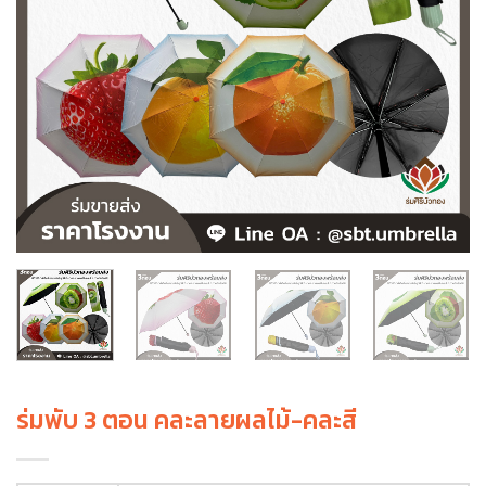
ร่มพับ 3 ตอน คละลายผลไม้-คละสี