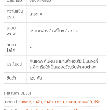
ปลอกร่ม
ซองผ้าผลไม้
ความแข็ง
เกรด A
แรง
ระบบ
ทรานเฟอร์ / เฟล็กซ์ / สกรีน
พิมพ์
ขนาด
-
โลโก้
กันแดด กันฝน เหมาะสำหรับใช้เป็นของที่
ประโยชน์
ระลึกหรือใช้เป็นของขวัญวันพิเศษต่างๆ
ขั้นต่ำ
120 คัน
รหัสสินค้า:
DD361
หมวดหมู่:
ร่มคละสี
,
ร่มพับ
,
ร่มพับ 3 ตอน
,
ร่มลาย
,
ลายผลไม้
,
สีร่ม