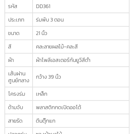
รหัส
DD361
ประเภท
ร่มพับ 3 ตอน
ขนาด
21 นิ้ว
สี
คละลายผลไม้-คละสี
ผ้า
ผ้าโพลีเอสเตอร์กันยูวีสีดำ
เส้นผ่าน
กว้าง 39 นิ้ว
ศูนย์กลาง
โครงร่ม
เหล็ก
ด้ามจับ
พลาสติกกดเปิดออโต้
สายรัด
ตีนตุ๊กแก