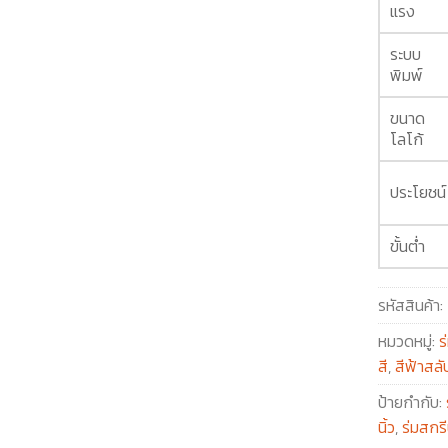
แรง
ระบบ
พิมพ์
ขนาด
โลโก้
ประโยชน์
ขั้นต่ำ
รหัสสินค้า:
หมวดหมู่:
ร
สี
,
สีฟ้าสลั
ป้ายกำกับ:
นิ้ว
,
ร่มสกร