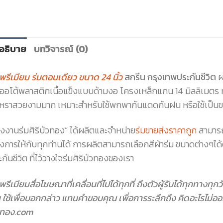
อธิบาย
บทวิจารณ์ (0)
มพรีเมียม ร่มตอนเดียว ขนาด 24 นิ้ว
สกรีน กรุงเทพประกันชีวิต
ผ
บออโต้พลาสติกเนื้อแข็งแบบด้ามงอ โครงเหล็กแกน 14 มิลลิเมตร 
ูหราสวยงามมาก เหมาะสำหรับใช้พกพากันแดดกันฝน หรือใช้เป็นของ
รงงานร่มศิริบัวทอง” ได้ผลิตและจำหน่าย
ร่มขายส่งราคาถูก
สามารถ
องการให้กับทุกท่านได้ การผลิตสามารถเลือกสีผ้าร่ม ขนาดต่างๆไ
กันชีวิต ที่ไว้วางใจร่มศิริบัวทองของเรา
พรีเมียมสื่อโฆษณาที่เคลื่อนที่ไปได้ทุกที่ ถึงตัวผู้รับได้ทุกทางท
 ใช้เพื่อบอกกล่าว แทนคำขอบคุณ เพื่อการระลึกถึง คิดอะไรไม่ออ
วทอง.com