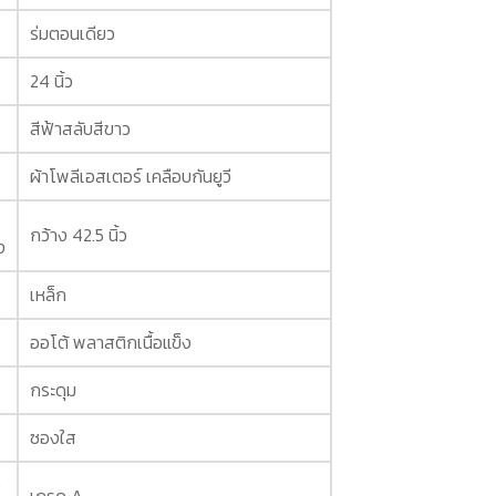
ร่มตอนเดียว
24 นิ้ว
สีฟ้าสลับสีขาว
ผ้าโพลีเอสเตอร์ เคลือบกันยูวี
กว้าง 42.5 นิ้ว
ง
เหล็ก
ออโต้ พลาสติกเนื้อแข็ง
กระดุม
ซองใส
ง
เกรด A