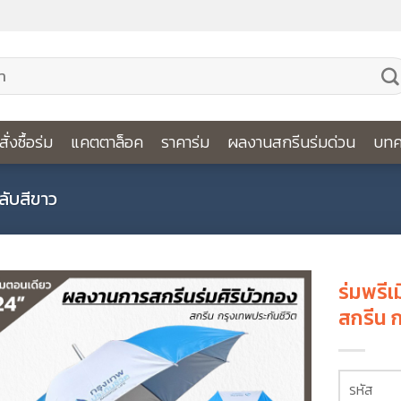
ีสั่งซื้อร่ม
แคตตาล็อค
ราคาร่ม
ผลงานสกรีนร่มด่วน
บทค
ลับสีขาว
ร่มพรีเ
สกรีน ก
รหัส