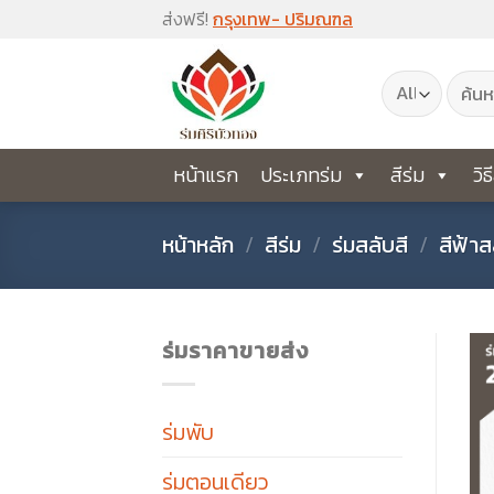
Skip
ส่งฟรี!
กรุงเทพ- ปริมณฑล
to
ค้นหา:
content
หน้าแรก
ประเภทร่ม
สีร่ม
วิธ
หน้าหลัก
/
สีร่ม
/
ร่มสลับสี
/
สีฟ้าส
ร่มราคาขายส่ง
ร่มพับ
ร่มตอนเดียว