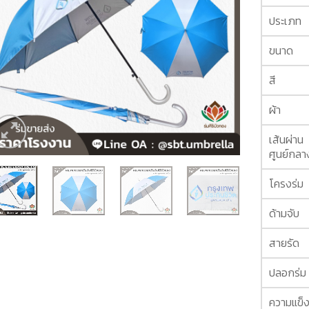
ประเภท
ขนาด
สี
ผ้า
เส้นผ่าน
ศูนย์กลา
โครงร่ม
ด้ามจับ
สายรัด
ปลอกร่ม
ความแข็