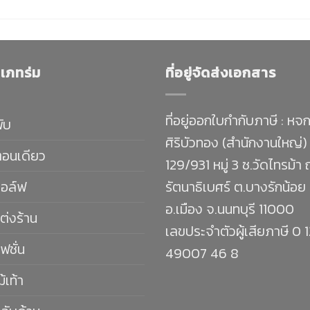
เภทร่ม
ที่อยู่จัดส่งเอกสาร
ที่อยู่ออกใบกำกับภาษี : หจก
พับ
ศิริบัวทอง (สำนักงานใหญ่)
ตอนเดียว
129/931 หมู่ 3 ซ.วัดไทรม้า
กอล์ฟ
รัตนาธิเบศร์ ต.บางรักน้อย
อ.เมือง จ.นนทบุรี 11000
ต่งร้าน
เลขประจำตัวผู้เสียภาษี 0 
ฟชั่น
49007 46 8
ม้เท้า