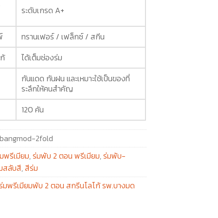
ง
ระดับเกรด A+
์
ทรานเฟอร์ / เฟล็กซ์ / สกีน
ก้
ได้เต็มช่องร่ม
กันแดด กันฝน และเหมาะใช้เป็นของที่
ระลึกให้คนสำคัญ
120 คัน
bangmod-2fold
่มพรีเมียม
,
ร่มพับ 2 ตอน พรีเมียม
,
ร่มพับ-
่มสลับสี
,
สีร่ม
ร่มพรีเมียมพับ 2 ตอน สกรีนโลโก้ รพ.บางมด