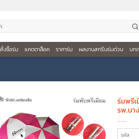
ีสั่งซื้อร่ม
แคตตาล็อค
ราคาร่ม
ผลงานสกรีนร่มด่วน
บทค
ร่มพรีเ
รพ.บา
รหัส