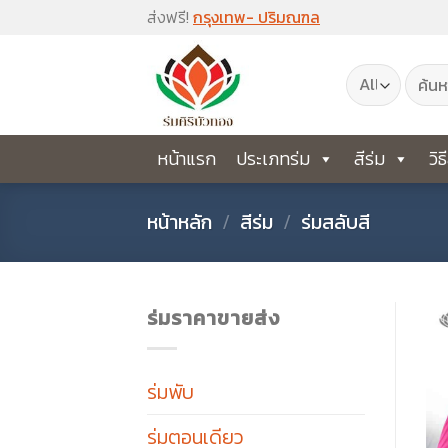
Skip
ส่งฟรี!
กรุงเทพ- ปริมณฑล
to
ค้นหา:
content
หน้าแรก
ประเภทร่ม
สีร่ม
วิธ
หน้าหลัก
/
สีร่ม
/
ร่มสลับสี
ร่มราคาขายส่ง
ร่มพับ
ร่มตอนเดียว