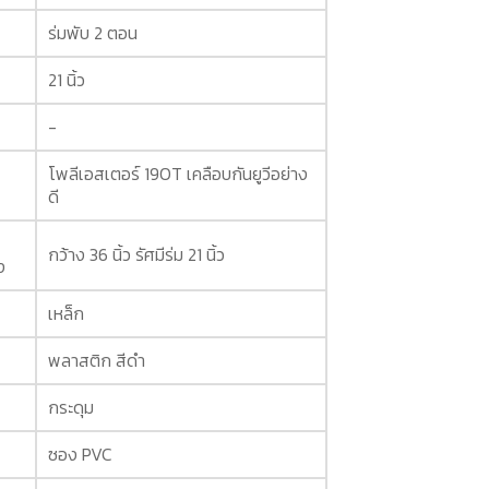
ร่มพับ 2 ตอน
21 นิ้ว
-
โพลีเอสเตอร์ 190T เคลือบกันยูวีอย่าง
ดี
กว้าง 36 นิ้ว รัศมีร่ม 21 นิ้ว
ง
เหล็ก
พลาสติก สีดำ
กระดุม
ซอง PVC