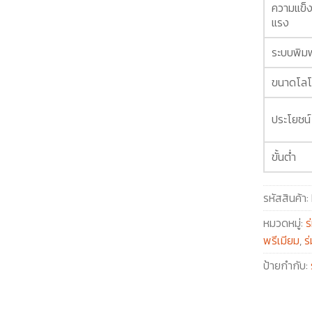
ความแข็
แรง
ระบบพิมพ
ขนาดโลโ
ประโยชน์
ขั้นต่ำ
รหัสสินค้า:
หมวดหมู่:
ร
พรีเมียม
,
ร
ป้ายกำกับ: