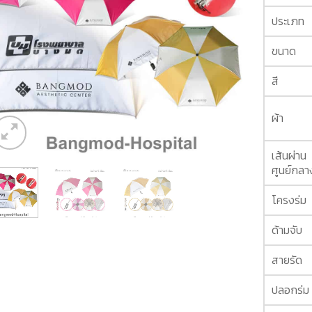
ประเภท
ขนาด
สี
ผ้า
เส้นผ่าน
ศูนย์กลา
โครงร่ม
ด้ามจับ
สายรัด
ปลอกร่ม