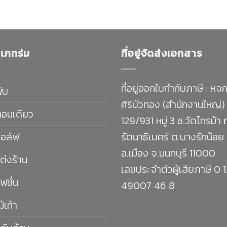
เภทร่ม
ที่อยู่จัดส่งเอกสาร
ที่อยู่ออกใบกำกับภาษี : หจก
พับ
ศิริบัวทอง (สำนักงานใหญ่)
ตอนเดียว
129/931 หมู่ 3 ซ.วัดไทรม้า
กอล์ฟ
รัตนาธิเบศร์ ต.บางรักน้อย
อ.เมือง จ.นนทบุรี 11000
ต่งร้าน
เลขประจำตัวผู้เสียภาษี 0 
ฟชั่น
49007 46 8
ม้เท้า