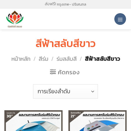
Skip
ส่งฟรี!
กรุงเทพ- ปริมณฑล
to
content
สีฟ้าสลับสีขาว
หน้าหลัก
/
สีร่ม
/
ร่มสลับสี
/
สีฟ้าสลับสีขาว
คัดกรอง