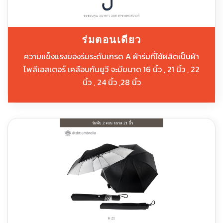
ร่มตอนเดียว
ความแข็งแรงของร่มระดับเกรด A ผ้าร่มที่ใช้ผลิตเป็นผ้า
โพลีเอสเตอร์ เคลือบกันยูวี จะมีขนาด 16 นิ้ว , 21 นิ้ว , 22
นิ้ว , 24 นิ้ว ,28 นิ้ว