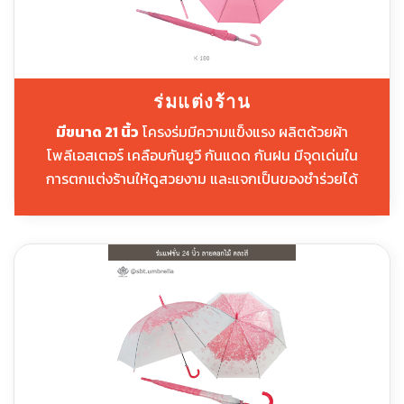
ร่มแต่งร้าน
มีขนาด 21 นิ้ว
โครงร่มมีความแข็งแรง ผลิตด้วยผ้า
โพลีเอสเตอร์ เคลือบกันยูวี กันแดด กันฝน มีจุดเด่นใน
การตกแต่งร้านให้ดูสวยงาม และแจกเป็นของชำร่วยได้