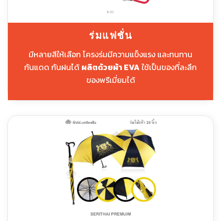
ร่มแฟชั่น
มีหลายสีให้เลือก โครงร่มมีความแข็งแรง และทนทาน
กันแดด กันฝนได้
ผลิตด้วยผ้า EVA
ใช้เป็นของที่ละลึก
ของพรีเมี่ยมได้