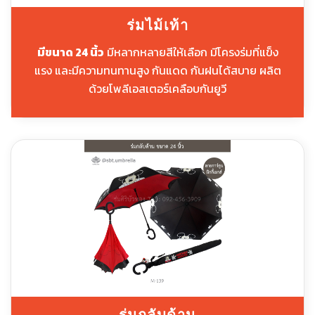
ร่มไม้เท้า
มีขนาด 24 นิ้ว
มีหลากหลายสีให้เลือก มีโครงร่มที่แข็ง
แรง และมีความทนทานสูง กันแดด กันฝนได้สบาย ผลิต
ด้วยโพลีเอสเตอร์เคลือบกันยูวี
ร่มกลับด้าน