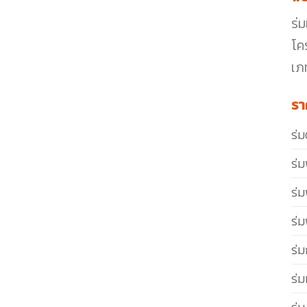
ร่
โค
เภ
รา
ร่
ร่ม
ร่ม
ร่ม
ร่ม
ร่