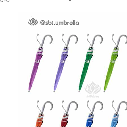
ม UFO
-