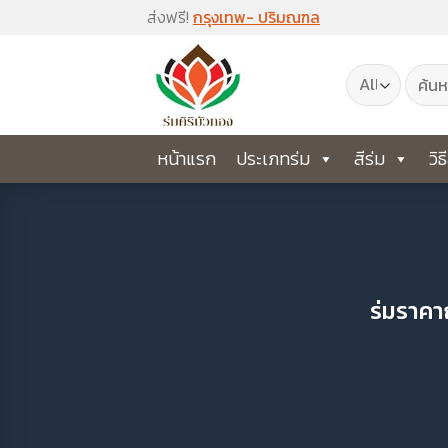
Skip
ส่งฟรี!
กรุงเทพ- ปริมณฑล
to
ค้นหา:
content
หน้าแรก
ประเภทร่ม
สีร่ม
วิธ
ร่มราคา