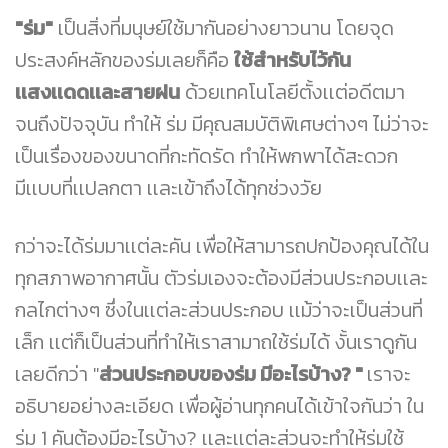
"ร่ม"
เป็นสิ่งที่มนุษย์ใช้มากันอย่างยาวนาน โดยจุด
ประสงค์หลักของร่มเลยก็คือ
ใช้สำหรับไว้กัน
เเสงเเดดเเละสายฝน
ด้วยเทคโนโลยีตั้งเเต่อดีตมา
จนถึงปัจจุบัน ทำให้ ร่ม มีคุณสมบัติพิเศษต่างๆ ไม่ว่าจะ
เป็นเรื่องของขนาดที่กะทัดรัด ทำให้พกพาได้สะดวก
มีเเบบที่เเปลกตา เเละเข้าถึงได้ทุกช่วงวัย
กว่าจะได้ร่มมาเเต่ละคัน เพื่อให้สามารถปกป้องคุณได้ใน
ทุกสภาพอากาศนั้น ตัวร่มเองจะต้องมีส่วนประกอบเเละ
กลไกต่างๆ ซึ่งในเเต่ละส่วนประกอบ เเม้ว่าจะเป็นส่วนที่
เล็ก เเต่ก็เป็นส่วนที่ทำให้เราสามาถใช้ร่มได้ งั้นเราดูกัน
เลยดีกว่า "
ส่วนประกอบของร่ม
มีอะไรบ้าง?
"
เราจะ
อธิบายอย่างละเอียด เพื่อผู้อ่านทุกคนได้เข้าใจกันว่า ใน
ร่ม 1 คันต้องมีอะไรบ้าง? เเละเเต่ละส่วนจะทำให้ร่มใช้