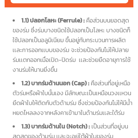
1.1) ปลอกโลหะ (Ferrule) :
คือส่วนบนยอดสุด
ของร่ม ซึ่งร่มบางชนิดใช้ปลอกเป็นโลหะ บางชนิดก็
ใช้ปลอกเป็นอลูมิเนียม ขึ้นอยู่กับกระบวนการผลิต
เเละการออกเเบบของร่ม จะช่วยป้องกันไม่ให้ปลาย
ร่มเเตกออกเมื่อเปิด-ปิดร่ม เเละช่วยยืดอายุการใช้
งานร่มให้นานยิ่งขึ้น
1.2) บากร่มด้านนอก (Cap) :
คือส่วนที่อยู่เหนือ
ตัวร่มหรือผ้าใบนั้นเอง มีลักษณะเป็นเหมือนวงเเหวน
ยึดผ้าใบให้ติดกับตัวด้ามร่ม ซึ่งช่วยป้องกันไม่ให้มีน้ำ
หยดไหลลงจากหลังคาเข้ามาในด้ามร่มเเละใต้ร่ม
1.3) บากร่มด้านใน (Notch) :
เป็นส่วนที่อยู่บน
สุดสุดของด้ามร่ม เเละจะอยู่ใต้ผ้าใบของร่ม