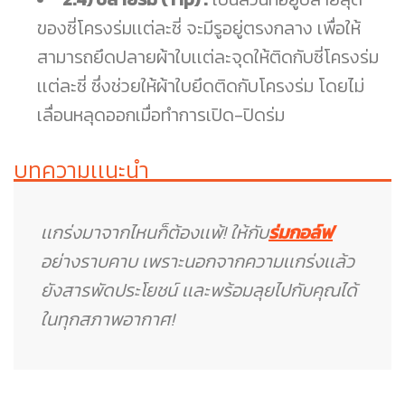
ของซี่โครงร่มเเต่ละซี่ จะมีรูอยู่ตรงกลาง เพื่อให้
สามารถยึดปลายผ้าใบเเต่ละจุดให้ติดกับซี่โครงร่ม
เเต่ละซี่ ซึ่งช่วยให้ผ้าใบยึดติดกับโครงร่ม โดยไม่
เลื่อนหลุดออกเมื่อทำการเปิด-ปิดร่ม
บทความเเนะนำ
เเกร่งมาจากไหนก็ต้องเเพ้! ให้กับ
ร่มกอล์ฟ
อย่างราบคาบ เพราะนอกจากความเเกร่งเเล้ว
ยังสารพัดประโยชน์ เเละพร้อมลุยไปกับคุณได้
ในทุกสภาพอากาศ!