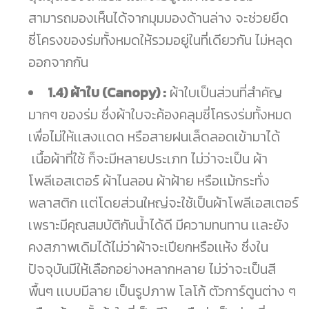
สามารถมองเห็นได้จากมุมมองด้านล่าง จะช่วยยึด
ซี่โครงของร่มทั้งหมดให้รวมอยู่ในที่เดียวกัน ไม่หลุด
ออกจากกัน
1.4) ผ้าใบ (Canopy) :
ผ้าใบเป็นส่วนที่สำคัญ
มากๆ ของร่ม ซึ่งผ้าใบจะค้องคลุมซี่โครงร่มทั้งหมด
เพื่อไม่ให้เเสงเเดด หรือสายฝนเล็ดลอดเข้ามาได้
เนื้อผ้าที่ใช้ ก็จะมีหลายประเภท ไม่ว่าจะเป็น ผ้า
โพลีเอสเตอร์ ผ้าไนลอน ผ้าฝ้าย หรือเเม้กระทั่ง
พลาสติก เเต่โดยส่วนใหญ่จะใช้เป็นผ้าโพลีเอสเตอร์
เพราะมีคุณสมบัติกันน้ำได้ดี มีความทนทาน เเละยัง
คงสภาพเดิมได้ไม่ว่าผ้าจะเปียกหรือเเห้ง ซึ่งใน
ปัจจุบันมีให้เลือกอย่างหลากหลาย ไม่ว่าจะเป็นสี
พื้นๆ เเบบมีลาย เป็นรูปภาพ โลโก้ ตัวการ์ตูนต่าง ๆ