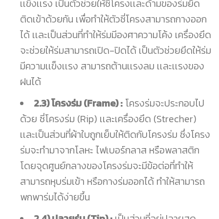
เเข็งเเรง เป็นตัวช่วยให้ซี่โครงเเละด้ามของร่มยึด
ติดเข้าด้วยกัน เพื่อทำให้ตัวซี่โครงสามารถกางออก
ได้ เเละเป็นส่วนที่ทำให้ร่มมีองศาความโค้ง เครื่องยึด
จะช่วยให้ร่มสามารถเปิด-ปิดได้ เป็นตัวช่วยยึดให้ร่ม
มีความเเข็งเเรง สามารถต้านเเรงลม เเละเเรงของ
ฝนได้
2.3) โครงร่ม (Frame) :
โครงร่มจะประกอบไป
ด้วย ซี่โครงร่ม (Rip) เเละเครื่องยึด (Strecher)
เเละเป็นส่วนที่ผ้าใบถูกเย็บให้ติดกับโครงร่ม ซึ่งโครง
ร่มจะทำมาจากโลหะ ไฟเบอร์กลาส หรือพลาสติก
โดยจุดศูนย์กลางของโครงร่มจะมีข้อต่อที่ทำให้
สามารถหุบร่มเข้า หรือกางร่มออกได้ ทำให้สามารถ
พกพาร่มได้ง่ายขึ้น
2.4) ปลายร่ม (Tip) :
เป็นส่วนที่อยู่ปลายสุด