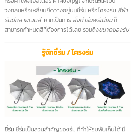
หรือผ้าโพลีเอสเตอร์ ผ้าผงจี้(pg) ลักษณะแผ่เป็น
วงกลมหรือเหลี่ยมยึดวางอยู่บนซี่ร่ม หรือโครงร่ม
สีผ้า
ร่มมีหลายเฉดสี
หากเป็นการ
สั่งทำร่มพรีเมียม
ก็
สามารถกำหนดสีที่ต้องการได้เลย รวมถึง
ขนาดของร่ม
รู้จักซี่ร่ม / โครงร่ม
ซี่ร่ม
ซี่ร่มเป็นส่วนสำคัญของร่ม ที่ทำให้ร่มพับเก็บได้ มี