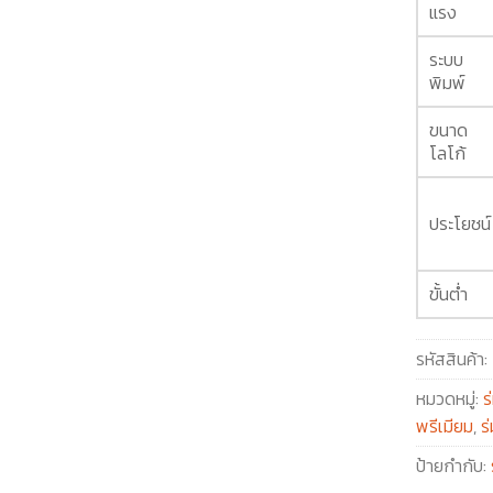
แรง
ระบบ
พิมพ์
ขนาด
โลโก้
ประโยชน์
ขั้นต่ำ
รหัสสินค้า:
หมวดหมู่:
ร
พรีเมียม
,
ร่
ป้ายกำกับ: