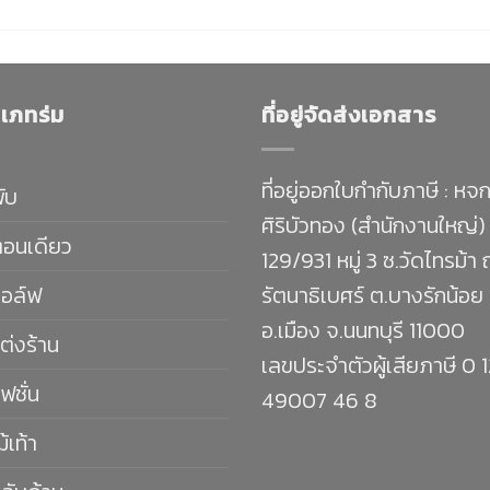
เภทร่ม
ที่อยู่จัดส่งเอกสาร
ที่อยู่ออกใบกำกับภาษี : หจก
พับ
ศิริบัวทอง (สำนักงานใหญ่)
ตอนเดียว
129/931 หมู่ 3 ซ.วัดไทรม้า
กอล์ฟ
รัตนาธิเบศร์ ต.บางรักน้อย
อ.เมือง จ.นนทบุรี 11000
ต่งร้าน
เลขประจำตัวผู้เสียภาษี 0 
ฟชั่น
49007 46 8
ม้เท้า