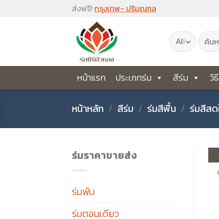
Skip
ส่งฟรี!
กรุงเทพ- ปริมณฑล
to
ค้นหา:
content
หน้าแรก
ประเภทร่ม
สีร่ม
วิธ
หน้าหลัก
/
สีร่ม
/
ร่มสีพื้น
/
ร่มสีสด
ร่มราคาขายส่ง
ร่มพับ
ร่มตอนเดียว