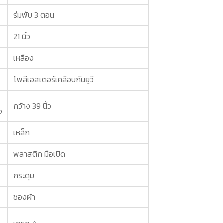
ร่มพับ 3 ตอน
21 นิ้ว
เหลือง
โพลีเอสเตอร์เคลือบกันยูวี
กว้าง 39 นิ้ว
ง
เหล็ก
พลาสติก มือเปิด
กระดุม
ซองผ้า
ง
เกรด A