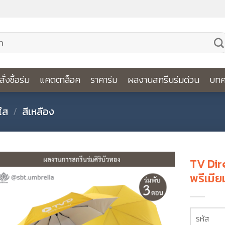
ีสั่งซื้อร่ม
แคตตาล็อค
ราคาร่ม
ผลงานสกรีนร่มด่วน
บทค
ใส
/
สีเหลือง
TV Dire
พรีเมีย
รหัส