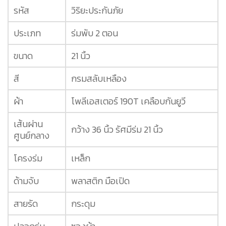
รหัส
วิริยะประกันภัย
ประเภท
ร่มพับ 2 ตอน
ขนาด
21 นิ้ว
สี
กรมสลับเหลือง
ผ้า
โพลีเอสเตอร์ 190T เคลือบกันยูวี
เส้นผ่าน
กว้าง 36 นิ้ว รัศมีร่ม 21 นิ้ว
ศูนย์กลาง
โครงร่ม
เหล็ก
ด้ามจับ
พลาสติก มือเปิด
สายรัด
กระดุม