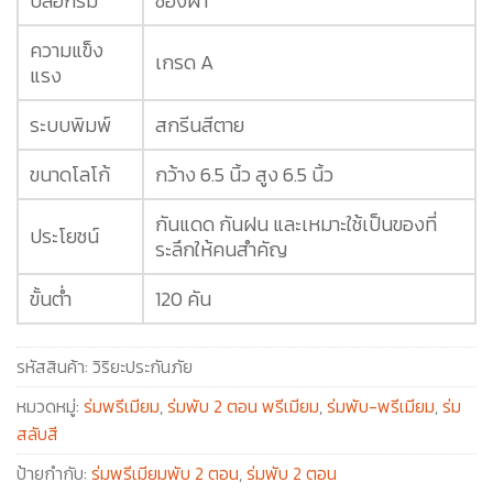
ปลอกร่ม
ซองผ้า
ความแข็ง
เกรด A
แรง
ระบบพิมพ์
สกรีนสีตาย
ขนาดโลโก้
กว้าง 6.5 นิ้ว สูง 6.5 นิ้ว
กันแดด กันฝน และเหมาะใช้เป็นของที่
ประโยชน์
ระลึกให้คนสำคัญ
ขั้นต่ำ
120 คัน
รหัสสินค้า:
วิริยะประกันภัย
หมวดหมู่:
ร่มพรีเมียม
,
ร่มพับ 2 ตอน พรีเมียม
,
ร่มพับ-พรีเมียม
,
ร่ม
สลับสี
ป้ายกำกับ:
ร่มพรีเมียมพับ 2 ตอน
,
ร่มพับ 2 ตอน