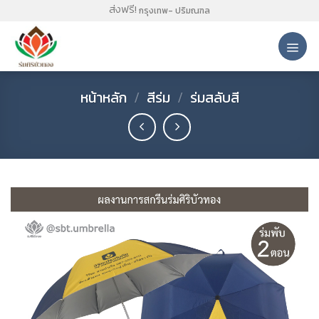
Skip
ส่งฟรี!
กรุงเทพ- ปริมณฑล
to
content
หน้าหลัก
/
สีร่ม
/
ร่มสลับสี