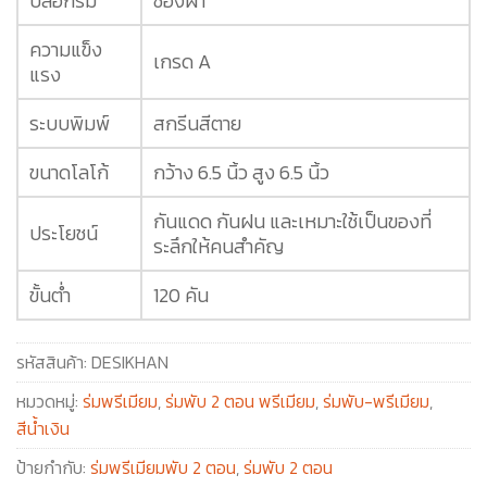
ปลอกร่ม
ซองผ้า
ความแข็ง
เกรด A
แรง
ระบบพิมพ์
สกรีนสีตาย
ขนาดโลโก้
กว้าง 6.5 นิ้ว สูง 6.5 นิ้ว
กันแดด กันฝน และเหมาะใช้เป็นของที่
ประโยชน์
ระลึกให้คนสำคัญ
ขั้นต่ำ
120 คัน
รหัสสินค้า:
DESIKHAN
หมวดหมู่:
ร่มพรีเมียม
,
ร่มพับ 2 ตอน พรีเมียม
,
ร่มพับ-พรีเมียม
,
สีน้ำเงิน
ป้ายกำกับ:
ร่มพรีเมียมพับ 2 ตอน
,
ร่มพับ 2 ตอน