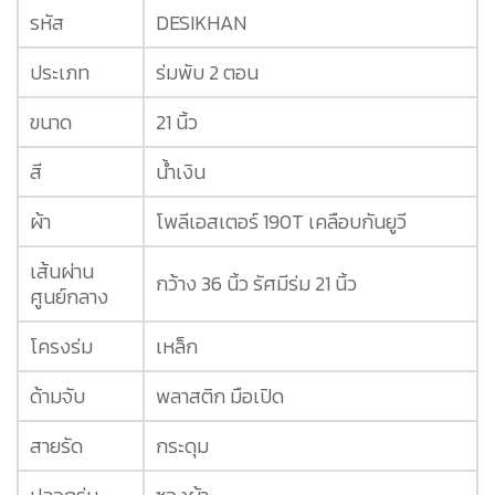
รหัส
DESIKHAN
ประเภท
ร่มพับ 2 ตอน
ขนาด
21 นิ้ว
สี
น้ำเงิน
ผ้า
โพลีเอสเตอร์ 190T เคลือบกันยูวี
เส้นผ่าน
กว้าง 36 นิ้ว รัศมีร่ม 21 นิ้ว
ศูนย์กลาง
โครงร่ม
เหล็ก
ด้ามจับ
พลาสติก มือเปิด
สายรัด
กระดุม