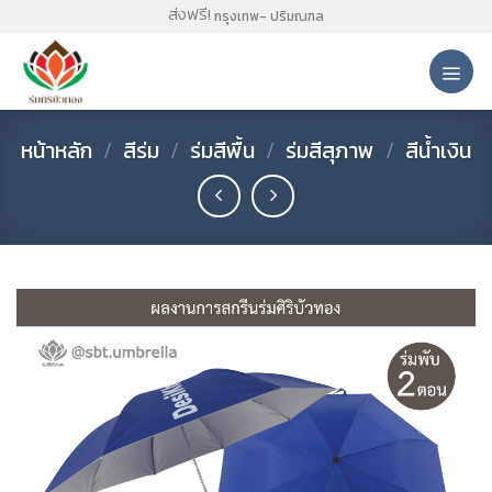
Skip
ส่งฟรี!
กรุงเทพ- ปริมณฑล
to
content
หน้าหลัก
/
สีร่ม
/
ร่มสีพื้น
/
ร่มสีสุภาพ
/
สีน้ำเงิน