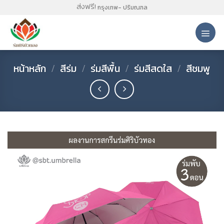
Skip
ส่งฟรี!
กรุงเทพ- ปริมณฑล
to
content
หน้าหลัก
/
สีร่ม
/
ร่มสีพื้น
/
ร่มสีสดใส
/
สีชมพู