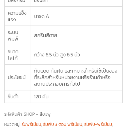
ปลอกร่ม
ซองผ้า
ความแข็ง
เกรด A
แรง
ระบบ
สกรีนสีตาย
พิมพ์
ขนาด
กว้าง 6.5 นิ้ว สูง 6.5 นิ้ว
โลโก้
กันแดด กันฝน และเหมาะสำหรับใช้เป็นของ
ประโยชน์
ที่ระลึกสำหรับหน่วยงานหรือร้านค้าหรือ
สถานประกอบการทั่วไป
ขั้นต่ำ
120 คัน
รหัสสินค้า:
SHOP - สีชมพู
หมวดหมู่:
ร่มพรีเมียม
,
ร่มพับ 3 ตอน พรีเมียม
,
ร่มพับ-พรีเมียม
,