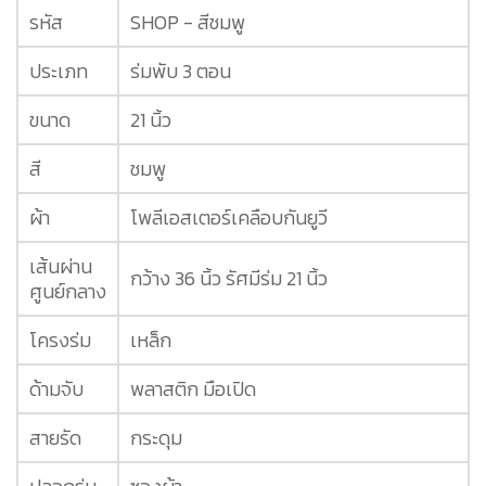
รหัส
SHOP - สีชมพู
ประเภท
ร่มพับ 3 ตอน
ขนาด
21 นิ้ว
สี
ชมพู
ผ้า
โพลีเอสเตอร์เคลือบกันยูวี
เส้นผ่าน
กว้าง 36 นิ้ว รัศมีร่ม 21 นิ้ว
ศูนย์กลาง
โครงร่ม
เหล็ก
ด้ามจับ
พลาสติก มือเปิด
สายรัด
กระดุม