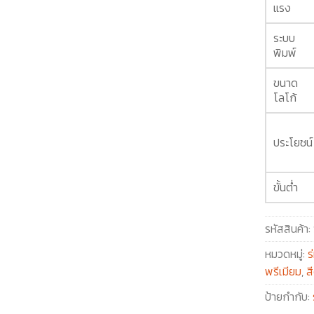
แรง
ระบบ
พิมพ์
ขนาด
โลโก้
ประโยชน์
ขั้นต่ำ
รหัสสินค้า:
หมวดหมู่:
ร
พรีเมียม
,
ส
ป้ายกำกับ: