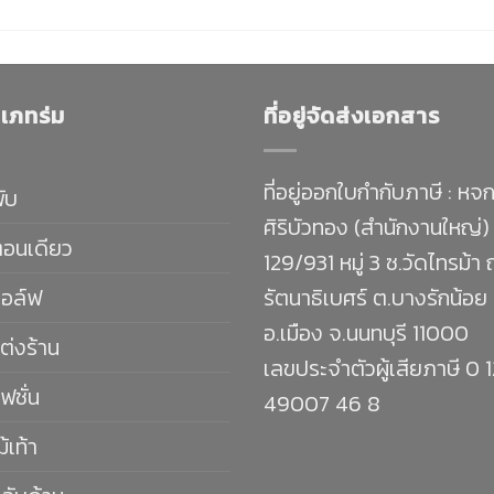
เภทร่ม
ที่อยู่จัดส่งเอกสาร
ที่อยู่ออกใบกำกับภาษี : หจก
พับ
ศิริบัวทอง (สำนักงานใหญ่)
ตอนเดียว
129/931 หมู่ 3 ซ.วัดไทรม้า
กอล์ฟ
รัตนาธิเบศร์ ต.บางรักน้อย
อ.เมือง จ.นนทบุรี 11000
ต่งร้าน
เลขประจำตัวผู้เสียภาษี 0 
ฟชั่น
49007 46 8
ม้เท้า