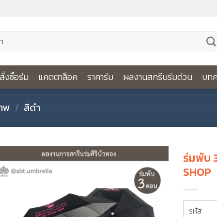
ีสั่งซื้อร่ม
แคตตาล็อค
ราคาร่ม
ผลงานสกรีนร่มด่วน
บทค
ภาพ
/
สีดำ
ร่มพับ 
SHOP
รหัส