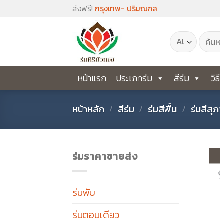
Skip
ส่งฟรี!
กรุงเทพ- ปริมณฑล
to
ค้นหา:
content
หน้าแรก
ประเภทร่ม
สีร่ม
วิธ
หน้าหลัก
/
สีร่ม
/
ร่มสีพื้น
/
ร่มสีสุ
ร่มราคาขายส่ง
ร่มพับ
ร่มตอนเดียว