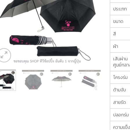
ประเภท
ขนาด
สี
ผ้า
เส้นผ่าน
ศูนย์กลา
โครงร่ม
ด้ามจับ
สายรัด
ปลอกร่ม
ความแข็