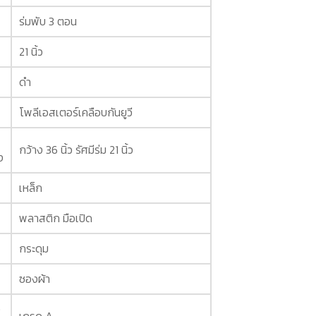
ร่มพับ 3 ตอน
21 นิ้ว
ดำ
โพลีเอสเตอร์เคลือบกันยูวี
กว้าง 36 นิ้ว รัศมีร่ม 21 นิ้ว
ง
เหล็ก
พลาสติก มือเปิด
กระดุม
ซองผ้า
ง
เกรด A