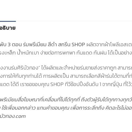
อธิบาย
มพับ 3 ตอน ร่มพรีเมียม สีดำ สกรีน SHOP
ผลิตจากผ้าโพลีเอสเตอ
รงเหล็ก น้ำหนักเบา ง่ายต่อการพกพา กันแดด กันฝน ได้เป็นอย่าง
รงงานร่มศิริบัวทอง” ได้ผลิตและจำหน่ายร่มขายส่งราคาถูก สามาร
งการให้กับทุกท่านได้ การผลิตเป็น สามารถเลือกสีผ้าร่มได้ตามที่
แดด ได้ดี เราขอขอบคุณ SHOP ทีวีช้อปปิ้งอันดับ 1 จากญี่ปุ่น ที่ไว
พรีเมียมสื่อโฆษณาที่เคลื่อนที่ไปได้ทุกที่ ถึงตัวผู้รับได้ทุกทางท
 ใช้เพื่อบอกกล่าว แทนคำขอบคุณ เพื่อการระลึกถึง คิดอะไรไม่ออ
ริบัวทอง.com