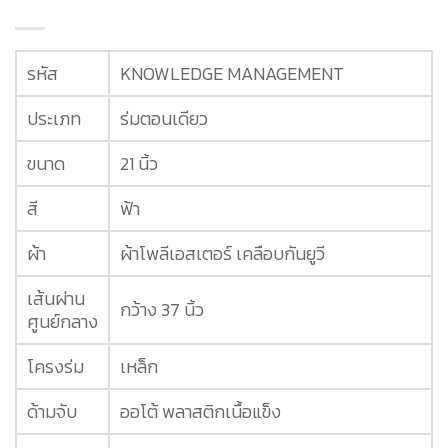
รหัส
KNOWLEDGE MANAGEMENT
ประเภท
ร่มตอนเดียว
ขนาด
21 นิ้ว
สี
ฟ้า
ผ้า
ผ้าโพลีเอสเตอร์ เคลือบกันยูวี
เส้นผ่าน
กว้าง 37 นิ้ว
ศูนย์กลาง
โครงร่ม
เหล็ก
ด้ามจับ
ออโต้ พลาสติกเนื้อแข็ง