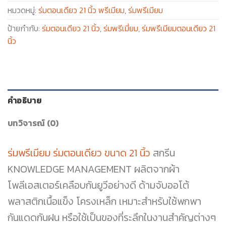
หมวดหมู่:
ร่มตอนเดียว 21 นิ้ว พรีเมียม
,
ร่มพรีเมียม
ป้ายกำกับ:
ร่มตอนเดียว 21 นิ้ว
,
ร่มพรีเมี่ยม
,
ร่มพรีเมียมตอนเดียว 21
นิ้ว
คำอธิบาย
บทวิจารณ์ (0)
ร่มพรีเมียม ร่มตอนเดียว ขนาด 21 นิ้ว
สกรีน
KNOWLEDGE MANAGEMENT ผลิตจากผ้า
โพลีเอสเตอร์เคลือบกันยูวีอย่างดี ด้ามจับออโต้
พลาสติกเนื้อแข็ง โครงเหล็ก เหมาะสำหรับใช้พกพา
กันแดดกันฝน หรือใช้เป็นของที่ระลึกในงานสำคัญต่างๆ