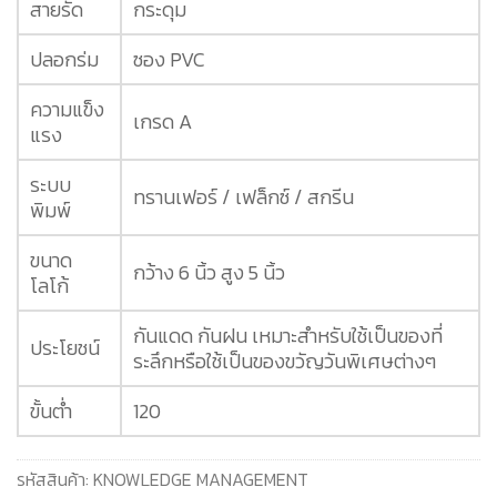
สายรัด
กระดุม
ปลอกร่ม
ซอง PVC
ความแข็ง
เกรด A
แรง
ระบบ
ทรานเฟอร์ / เฟล็กซ์ / สกรีน
พิมพ์
ขนาด
กว้าง 6 นิ้ว สูง 5 นิ้ว
โลโก้
กันแดด กันฝน เหมาะสำหรับใช้เป็นของที่
ประโยชน์
ระลึกหรือใช้เป็นของขวัญวันพิเศษต่างๆ
ขั้นต่ำ
120
รหัสสินค้า:
KNOWLEDGE MANAGEMENT