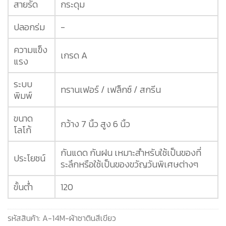
สายรัด
กระดุม
ปลอกร่ม
-
ความแข็ง
เกรด A
แรง
ระบบ
ทรานเฟอร์ / เฟล็กซ์ / สกรีน
พิมพ์
ขนาด
กว้าง 7 นิ้ว สูง 6 นิ้ว
โลโก้
กันแดด กันฝน เหมาะสำหรับใช้เป็นของที่
ประโยชน์
ระลึกหรือใช้เป็นของขวัญวันพิเศษต่างๆ
ขั้นต่ำ
120
รหัสสินค้า:
A-14M-ผ้าซาตินสีเขียว