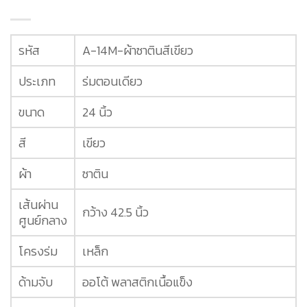
รหัส
A-14M-ผ้าซาตินสีเขียว
ประเภท
ร่มตอนเดียว
ขนาด
24 นิ้ว
สี
เขียว
ผ้า
ซาติน
เส้นผ่าน
กว้าง 42.5 นิ้ว
ศูนย์กลาง
โครงร่ม
เหล็ก
ด้ามจับ
ออโต้ พลาสติกเนื้อแข็ง