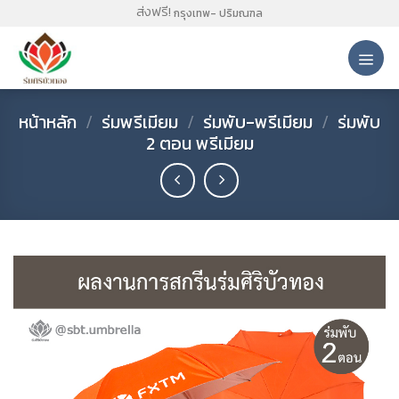
Skip
ส่งฟรี!
กรุงเทพ- ปริมณฑล
to
content
หน้าหลัก
/
ร่มพรีเมียม
/
ร่มพับ-พรีเมียม
/
ร่มพับ
2 ตอน พรีเมียม