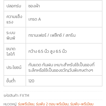
ปลอกร่ม
ซองผ้า
ความแข็ง
เกรด A
แรง
ระบบ
ทรานเฟอร์ / เฟล็กซ์ / สกรีน
พิมพ์
ขนาด
กว้าง 6.5 นิ้ว สูง 6.5 นิ้ว
โลโก้
กันแดด กันฝน เหมาะสำหรับใช้เป็นของที่
ประโยชน์
ระลึกหรือใช้เป็นของขวัญวันพิเศษต่างๆ
ขั้นต่ำ
120
รหัสสินค้า:
FXTM
หมวดหมู่:
ร่มพรีเมียม
,
ร่มพับ 2 ตอน พรีเมียม
,
ร่มพับ-พรีเมียม