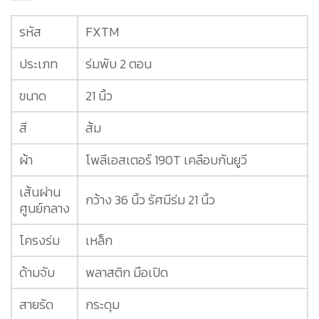
รหัส
FXTM
ประเภท
ร่มพับ 2 ตอน
ขนาด
21 นิ้ว
สี
ส้ม
ผ้า
โพลีเอสเตอร์ 190T เคลือบกันยูวี
เส้นผ่าน
กว้าง 36 นิ้ว รัศมีร่ม 21 นิ้ว
ศูนย์กลาง
โครงร่ม
เหล็ก
ด้ามจับ
พลาสติก มือเปิด
สายรัด
กระดุม