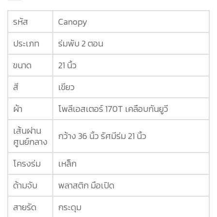
รหัส
Canopy
ประเภท
ร่มพับ 2 ตอน
ขนาด
21 นิ้ว
สี
เขียว
ผ้า
โพลีเอสเตอร์ 170T เคลือบกันยูวี
เส้นผ่าน
กว้าง 36 นิ้ว รัศมีร่ม 21 นิ้ว
ศูนย์กลาง
โครงร่ม
เหล็ก
ด้ามจับ
พลาสติก มือเปิด
สายรัด
กระดุม