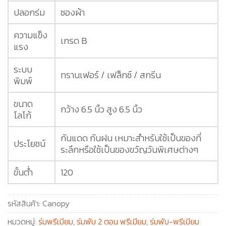
ปลอกร่ม
ซองผ้า
ความแข็ง
เกรด B
แรง
ระบบ
ทรานเฟอร์ / เฟล็กซ์ / สกรีน
พิมพ์
ขนาด
กว้าง 6.5 นิ้ว สูง 6.5 นิ้ว
โลโก้
กันแดด กันฝน เหมาะสำหรับใช้เป็นของที่
ประโยชน์
ระลึกหรือใช้เป็นของขวัญวันพิเศษต่างๆ
ขั้นต่ำ
120
รหัสสินค้า:
Canopy
หมวดหมู่:
ร่มพรีเมียม
,
ร่มพับ 2 ตอน พรีเมียม
,
ร่มพับ-พรีเมียม