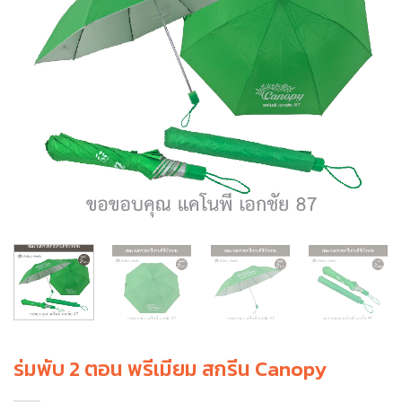
ร่มพับ 2 ตอน พรีเมียม สกรีน Canopy