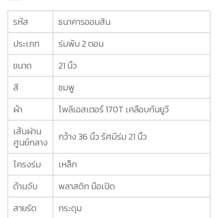
รหัส
ธนาคารออมสิน
ประเภท
ร่มพับ 2 ตอน
ขนาด
21 นิ้ว
สี
ชมพู
ผ้า
โพลีเอสเตอร์ 170T เคลือบกันยูวี
เส้นผ่าน
กว้าง 36 นิ้ว รัศมีร่ม 21 นิ้ว
ศูนย์กลาง
โครงร่ม
เหล็ก
ด้ามจับ
พลาสติก มือเปิด
สายรัด
กระดุม