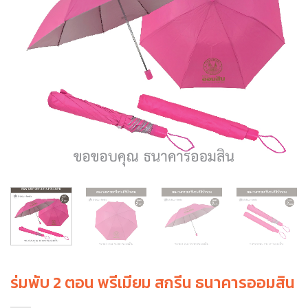
ร่มพับ 2 ตอน พรีเมียม สกรีน ธนาคารออมสิน