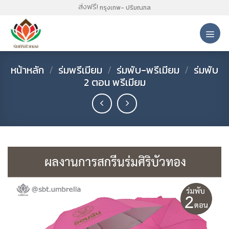
Skip
ส่งฟรี!
กรุงเทพ- ปริมณฑล
to
content
หน้าหลัก
/
ร่มพรีเมียม
/
ร่มพับ-พรีเมียม
/
ร่มพับ
2 ตอน พรีเมียม