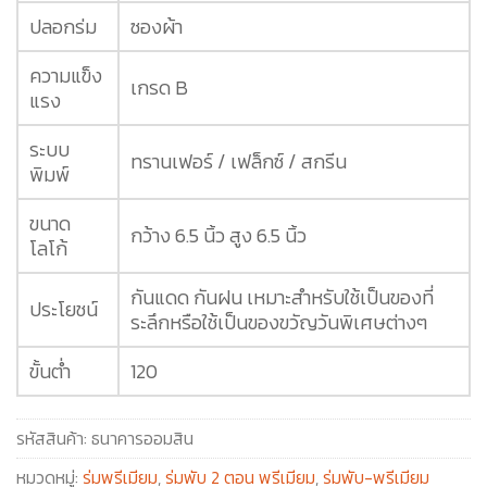
ปลอกร่ม
ซองผ้า
ความแข็ง
เกรด B
แรง
ระบบ
ทรานเฟอร์ / เฟล็กซ์ / สกรีน
พิมพ์
ขนาด
กว้าง 6.5 นิ้ว สูง 6.5 นิ้ว
โลโก้
กันแดด กันฝน เหมาะสำหรับใช้เป็นของที่
ประโยชน์
ระลึกหรือใช้เป็นของขวัญวันพิเศษต่างๆ
ขั้นต่ำ
120
รหัสสินค้า:
ธนาคารออมสิน
หมวดหมู่:
ร่มพรีเมียม
,
ร่มพับ 2 ตอน พรีเมียม
,
ร่มพับ-พรีเมียม