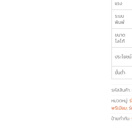
แรง
ระบบ
พิมพ์
ขนาด
โลโก้
ประโยชน์
ขั้นต่ำ
รหัสสินค้า:
หมวดหมู่:
ร
พรีเมียม
,
ร
ป้ายกำกับ: