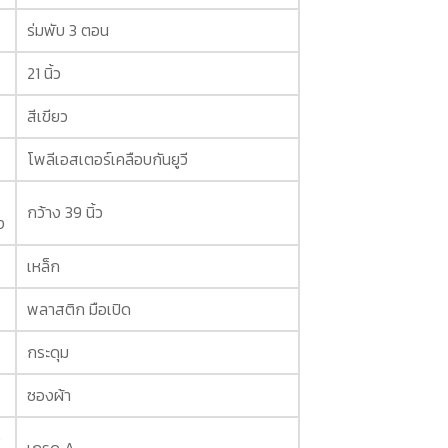
ร่มพับ 3 ตอน
21 นิ้ว
สีเขียว
โพลีเอสเตอร์เคลือบกันยูวี
กว้าง 39 นิ้ว
ง
เหล็ก
พลาสติก มือเปิด
กระดุม
ซองผ้า
ง
เกรด A