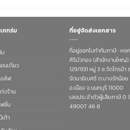
เภทร่ม
ที่อยู่จัดส่งเอกสาร
ที่อยู่ออกใบกำกับภาษี : หจก
พับ
ศิริบัวทอง (สำนักงานใหญ่)
ตอนเดียว
129/931 หมู่ 3 ซ.วัดไทรม้า
กอล์ฟ
รัตนาธิเบศร์ ต.บางรักน้อย
อ.เมือง จ.นนทบุรี 11000
ต่งร้าน
เลขประจำตัวผู้เสียภาษี 0 
ฟชั่น
49007 46 8
ม้เท้า