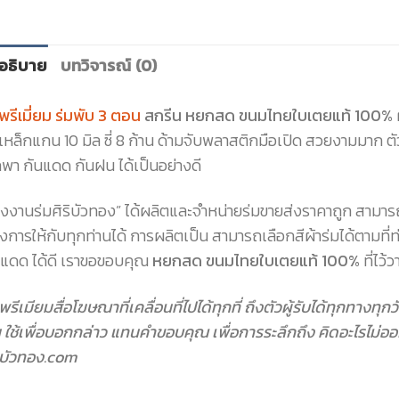
อธิบาย
บทวิจารณ์ (0)
พรีเมี่ยม ร่มพับ 3 ตอน
สกรีน หยกสด ขนมไทยใบเตยแท้ 100%
เหล็กแกน 10 มิล ซี่ 8 ก้าน ด้ามจับพลาสติกมือเปิด สวยงามมาก 
พา กันแดด กันฝน ได้เป็นอย่างดี
รงงานร่มศิริบัวทอง” ได้ผลิตและจำหน่ายร่มขายส่งราคาถูก สามาร
งการให้กับทุกท่านได้ การผลิตเป็น สามารถเลือกสีผ้าร่มได้ตามที่
นแดด ได้ดี เราขอขอบคุณ
หยกสด ขนมไทยใบเตยแท้ 100%
ที่ไว้
พรีเมียมสื่อโฆษณาที่เคลื่อนที่ไปได้ทุกที่ ถึงตัวผู้รับได้ทุกทางท
 ใช้เพื่อบอกกล่าว แทนคำขอบคุณ เพื่อการระลึกถึง คิดอะไรไม่ออ
ริบัวทอง.com