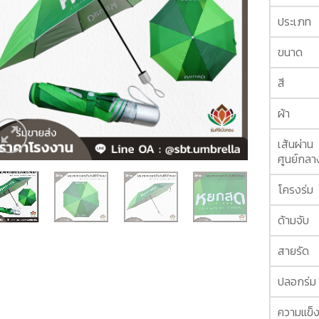
ประเภท
ขนาด
สี
ผ้า
เส้นผ่าน
ศูนย์กลา
โครงร่ม
ด้ามจับ
สายรัด
ปลอกร่ม
ความแข็