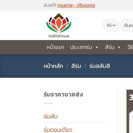
Skip
ส่งฟรี!
กรุงเทพ- ปริมณฑล
to
ค้นหา:
content
หน้าแรก
ประเภทร่ม
สีร่ม
วิธ
หน้าหลัก
/
สีร่ม
/
ร่มสลับสี
ร่มราคาขายส่ง
ร่มพับ
ร่มตอนเดียว