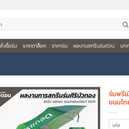
ีสั่งซื้อร่ม
แคตตาล็อค
ราคาร่ม
ผลงานสกรีนร่มด่วน
บทค
ร่มพรีเ
ขนมไท
รหัส