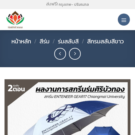
Skip
ส่งฟรี!
กรุงเทพ- ปริมณฑล
to
content
หน้าหลัก
/
สีร่ม
/
ร่มสลับสี
/
สีกรมสลับสีขาว