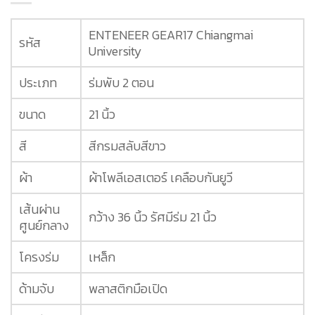
ENTENEER GEAR17 Chiangmai
รหัส
University
ประเภท
ร่มพับ 2 ตอน
ขนาด
21 นิ้ว
สี
สีกรมสลับสีขาว
ผ้า
ผ้าโพลีเอสเตอร์ เคลือบกันยูวี
เส้นผ่าน
กว้าง 36 นิ้ว รัศมีร่ม 21 นิ้ว
ศูนย์กลาง
โครงร่ม
เหล็ก
ด้ามจับ
พลาสติกมือเปิด