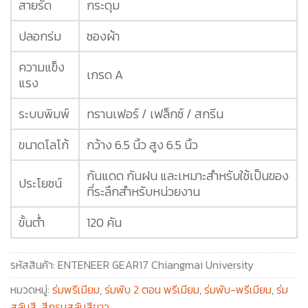
สายรัด
กระดุม
ปลอกร่ม
ซองผ้า
ความแข็ง
เกรด A
แรง
ระบบพิมพ์
ทรานเฟอร์ / เฟล็กซ์ / สกรีน
ขนาดโลโก้
กว้าง 6.5 นิ้ว สูง 6.5 นิ้ว
กันแดด กันฝน และเหมาะสำหรับใช้เป็นของ
ประโยชน์
ที่ระลึกสำหรับหน่วยงาน
ขั้นต่ำ
120 คัน
รหัสสินค้า:
ENTENEER GEAR17 Chiangmai University
หมวดหมู่:
ร่มพรีเมียม
,
ร่มพับ 2 ตอน พรีเมียม
,
ร่มพับ-พรีเมียม
,
ร่ม
สลับสี
,
สีกรมสลับสีขาว