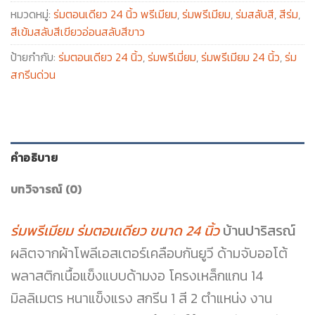
หมวดหมู่:
ร่มตอนเดียว 24 นิ้ว พรีเมียม
,
ร่มพรีเมียม
,
ร่มสลับสี
,
สีร่ม
,
สีเข้มสลับสีเขียวอ่อนสลับสีขาว
ป้ายกำกับ:
ร่มตอนเดียว 24 นิ้ว
,
ร่มพรีเมี่ยม
,
ร่มพรีเมียม 24 นิ้ว
,
ร่ม
สกรีนด่วน
คำอธิบาย
บทวิจารณ์ (0)
ร่มพรีเมียม ร่มตอนเดียว ขนาด 24 นิ้ว
บ้านปาริสรณ์
ผลิตจากผ้าโพลีเอสเตอร์เคลือบกันยูวี ด้ามจับออโต้
พลาสติกเนื้อแข็งแบบด้ามงอ โครงเหล็กแกน 14
มิลลิเมตร หนาแข็งแรง สกรีน 1 สี 2 ตำแหน่ง งาน