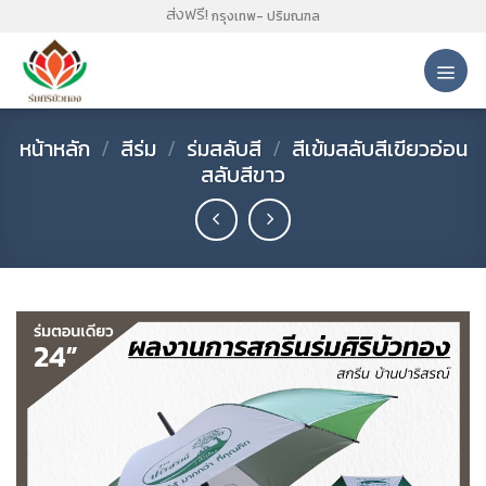
Skip
ส่งฟรี!
กรุงเทพ- ปริมณฑล
to
content
หน้าหลัก
/
สีร่ม
/
ร่มสลับสี
/
สีเข้มสลับสีเขียวอ่อน
สลับสีขาว