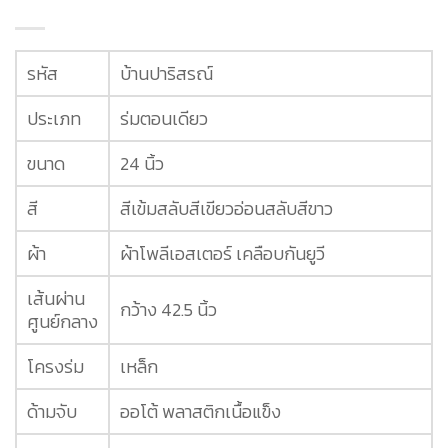
รหัส
บ้านปาริสรณ์
ประเภท
ร่มตอนเดียว
ขนาด
24 นิ้ว
สี
สีเข้มสลับสีเขียวอ่อนสลับสีขาว
ผ้า
ผ้าโพลีเอสเตอร์ เคลือบกันยูวี
เส้นผ่าน
กว้าง 42.5 นิ้ว
ศูนย์กลาง
โครงร่ม
เหล็ก
ด้ามจับ
ออโต้ พลาสติกเนื้อแข็ง