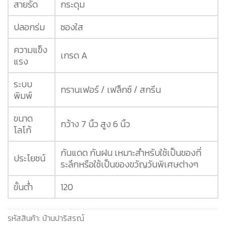
สายรัด
กระดุม
ปลอกร่ม
ซองใส
ความแข็ง
เกรด A
แรง
ระบบ
ทรานเฟอร์ / เฟล็กซ์ / สกรีน
พิมพ์
ขนาด
กว้าง 7 นิ้ว สูง 6 นิ้ว
โลโก้
กันแดด กันฝน เหมาะสำหรับใช้เป็นของที่
ประโยชน์
ระลึกหรือใช้เป็นของขวัญวันพิเศษต่างๆ
ขั้นต่ำ
120
รหัสสินค้า:
บ้านปาริสรณ์