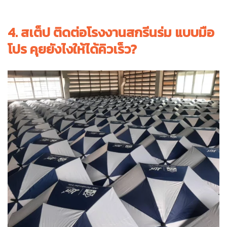
4. สเต็ป ติดต่อโรงงานสกรีนร่ม แบบมือ
โปร คุยยังไงให้ได้คิวเร็ว?