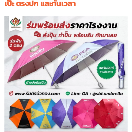
เป๊ะ ตรงปก และทันเวลา