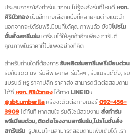
ประสบการณ์สั่งทำร่มมาก่อน ไม่รู้จะสั่งร่มที่ไหนดี
หจก.
ศิริบัวทอง
เป็นอีกทางเลือกหนึ่งที่หลายคนต่างแนะนำ
นอกจากจะได้ร่มพรีเมียมที่ได้คุณภาพแล้ว ยังมี
โปรโม
ชั่นสั่งสกรีนร่ม
เตรียมไว้ให้ลูกค้าอีกเพียง การันตี
คุณภาพในราคาที่ไม่แพงอย่างที่คิด
สำหรับท่านใดที่ต้องการ
รับผลิตร่มสกรีนพรีเมียมด่วน
ร่มกันแดด uv
ร่มสีพาสเทล, ร่มใสๆ , ร่มแบรนด์ดัง, ร่ม
แบรนด์ หรู ราคาปลีก ราคาส่ง สามารถติดต่อสอบถาม
ได้ที่
หจก. ศิริบัวทอง
ได้ทาง
LINE ID :
@sbt.umberlla
หรือจะติดต่อทางเบอร์
092-456-
3909
ได้ทันที หากสนใจ
ร่มดีไซน์สวยงาม
สั่งทำร่ม
พรีเมียมด่วน, ติดต่อโรงงานสกรีนร่ม,โปรโมชั่นสั่ง
สกรีนร่ม
รูปแบบไหนสามารถสอบถามเพิ่มเติมได้ เรา