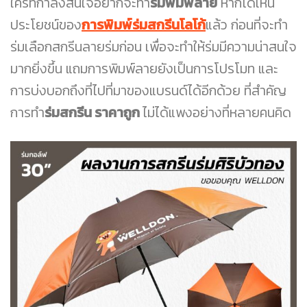
ใครที่กำลังสนใจอยากจะทำ
ร่มพิมพ์ลาย
หากได้เห็น
ประโยชน์ของ
การพิมพ์ร่มสกรีนโลโก้
แล้ว ก่อนที่จะทำ
ร่มเลือกสกรีนลายร่มก่อน เพื่อจะทำให้ร่มมีความน่าสนใจ
มากยิ่งขึ้น แถมการพิมพ์ลายยังเป็นการโปรโมท และ
การบ่งบอกถึงที่ไปที่มาของแบรนด์ได้อีกด้วย ที่สำคัญ
การทำ
ร่มสกรีน ราคาถูก
ไม่ได้แพงอย่างที่หลายคนคิด