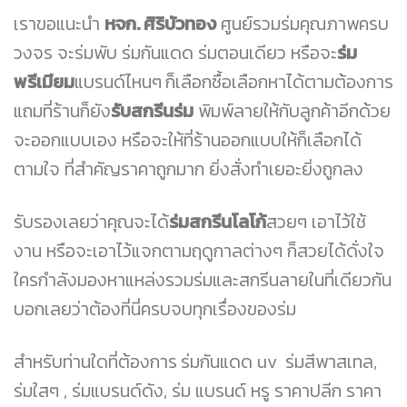
เราขอแนะนำ
หจก. ศิริบัวทอง
ศูนย์รวมร่มคุณภาพครบ
วงจร จะร่มพับ ร่มกันแดด ร่มตอนเดียว หรือจะ
ร่ม
พรีเมียม
แบรนด์ไหนๆ
ก็เลือกซื้อเลือกหาได้ตามต้องการ
แถมที่ร้านก็ยัง
รับสกรีนร่ม
พิมพ์ลายให้กับลูกค้าอีกด้วย
จะออกแบบเอง หรือจะให้ที่ร้านออกแบบให้ก็เลือกได้
ตามใจ ที่สำคัญราคาถูกมาก ยิ่งสั่งทำเยอะยิ่งถูกลง
รับรองเลยว่าคุณจะได้
ร่มสกรีนโลโก้
สวยๆ เอาไว้ใช้
งาน หรือจะเอาไว้แจกตามฤดูกาลต่างๆ ก็สวยได้ดั่งใจ
ใครกำลังมองหาแหล่งรวมร่มและสกรีนลายในที่เดียวกัน
บอกเลยว่าต้องที่นี่ครบจบทุกเรื่องของร่ม
สำหรับท่านใดที่ต้องการ
ร่มกันแดด uv
ร่มสีพาสเทล,
ร่มใสๆ , ร่มแบรนด์ดัง, ร่ม แบรนด์ หรู ราคาปลีก ราคา