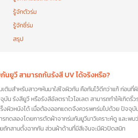
รู้จักตัวร่ม
รู้จักซี่ร่ม
สรุป
มกันยูวี สามารถกันรังสี UV ได้จริงหรือ?
่มเติมสำหรับสาวๆหันมาใส่ใจผิวกัน คือกันไว้ดีกว่าแก้ ก่อนที่
จุบัน รังสียูวี หรือรังสีอัลตราไวโอเลต สามารถทำให้เกิดริ้
ร็งผิวหนังได้ เมื่อต้องออกแดดจึงควรพกร่มไปด้วย ปัจจุบันมี
การทดลองโดยการตัดผ้าจากร่มกันยูวีมาวิเคราะห์ดู และพบว่า
ยถักสานตั้งฉากกัน ส่วนผ้าด้านที่มีสีเงินจะมีผิวปิดสนิท