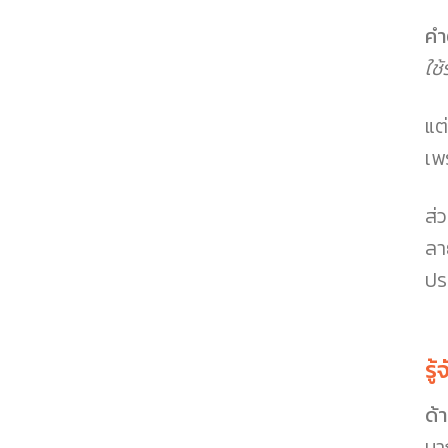
คำ
ใช
แต
เพ
ส่
ลา
ปร
รู
ด้า
มาก