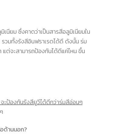
ูมิเนียม ซึ่งคาดว่าเป็นสารสีอลูมิเนียมใน
วมทั้งรังสีอินฟราเรดได้ดี ดังนั้น ร่ม
า แต่จะสามารถป้องกันได้ดีแค่ไหน ขึ้น
 จะป้องกันรังสียูวีได้ดีกว่าร่มสีอ่อนๆ
งๆ
หรือด้านนอก?