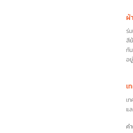
ผ้
ร่ม
สีย
กั
อย
เท
เทค
และ
คำ