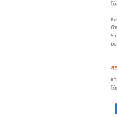
ได
แล
ก้
5 
มี
สร
และ
ได