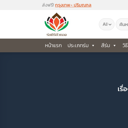
Skip
ส่งฟรี!
กรุงเทพ- ปริมณฑล
to
ค้นหา:
content
หน้าแรก
ประเภทร่ม
สีร่ม
วิธ
เรื่