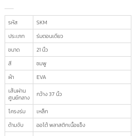
รหัส
SKM
ประเภท
ร่มตอนเดียว
ขนาด
21 นิ้ว
สี
ชมพู
ผ้า
EVA
เส้นผ่าน
กว้าง 37 นิ้ว
ศูนย์กลาง
โครงร่ม
เหล็ก
ด้ามจับ
ออโต้ พลาสติกเนื้อแข็ง