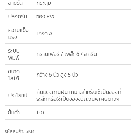
สายรัด
กระดุม
ปลอกร่ม
ซอง PVC
ความแข็ง
เกรด A
แรง
ระบบ
ทรานเฟอร์ / เฟล็กซ์ / สกรีน
พิมพ์
ขนาด
กว้าง 6 นิ้ว สูง 5 นิ้ว
โลโก้
กันแดด กันฝน เหมาะสำหรับใช้เป็นของที่
ประโยชน์
ระลึกหรือใช้เป็นของขวัญวันพิเศษต่างๆ
ขั้นต่ำ
120
รหัสสินค้า:
SKM