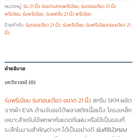
หมวดหมู่:
ร่ม 21 นิ้ว ร่มแต่งสวนพรีเมียม
,
ร่มตอนเดียว 21 นิ้ว
พรีเมียม
,
ร่มพรีเมียม
,
ร่มแฟชั่น 21 นิ้ว พรีเมียม
ป้ายกำกับ:
ร่มตอนเดียว 21 นิ้ว
,
ร่มพรีเมี่ยม
,
ร่มพรีเมียมตอนเดียว 21
นิ้ว
คำอธิบาย
บทวิจารณ์ (0)
ร่มพรีเมียม ร่มตอนเดียว ขนาด 21 นิ้ว
สกรีน SKM ผลิต
จากผ้า EVA ด้ามจับออโต้พลาสติกเนื้อแข็ง โครงเหล็ก
เหมาะสำหรับใช้พกพากันแดดกันฝน หรือใช้เป็นของที่
ระลึกในงานสำคัญต่างๆ ได้เป็นอย่างดี
ร่มศิริบัวทอง