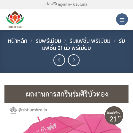
Skip
ส่งฟรี!
กรุงเทพ- ปริมณฑล
to
content
หน้าหลัก
/
ร่มพรีเมียม
/
ร่มแฟชั่น พรีเมียม
/
ร่ม
แฟชั่น 21 นิ้ว พรีเมียม